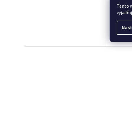
Tento 
vyjadřu
Nast
Z
á
p
a
t
í