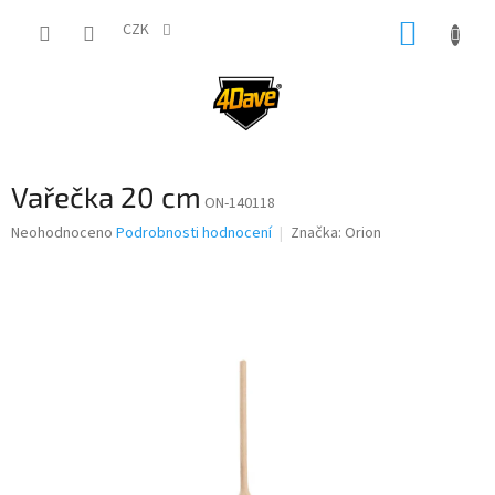
Přejít
NÁKUP
na
CZK
obsah
KOŠÍK
Vařečka 20 cm
ON-140118
Průměrné
Neohodnoceno
Podrobnosti hodnocení
Značka:
Orion
hodnocení
produktu
je
0,0
z
5
hvězdiček.