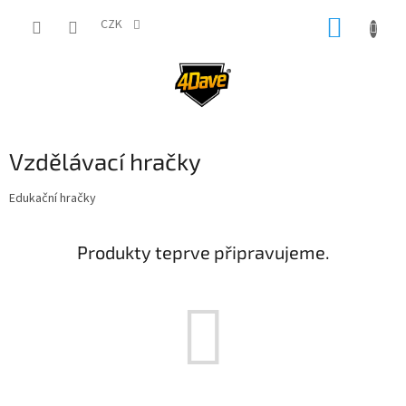
Přejít
NÁKUP
na
CZK
obsah
KOŠÍK
Vzdělávací hračky
Edukační hračky
Produkty teprve připravujeme.