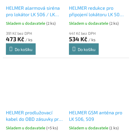
HELMER alarmová siréna
HELMER redukce pro
pro lokátor LK 506 / LK
připojení lokátoru LK 505
507
na autobaterii
Skladem u dodavatele
(2 ks)
Skladem u dodavatele
(2 ks)
391 Kč bez DPH
441 Kč bez DPH
473 Kč
534 Kč
/ ks
/ ks
Do košíku
Do košíku
HELMER prodlužovací
HELMER GSM anténa pro
kabel do OBD zásuvky pro
LK 506, 509
lokátor LK 508
Skladem u dodavatele
(>5 ks)
Skladem u dodavatele
(1 ks)