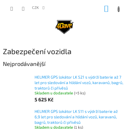
Přejít
NÁKUP
na
CZK
obsah
KOŠÍK
Zabezpečení vozidla
Nejprodávanější
HELMER GPS lokátor LK 521 s výdrží baterie až 7
let pro sledování a hlídání vozů, karavanů, bagrů,
traktorů či přívěsů
Skladem u dodavatele
(>5 ks)
5 625 Kč
HELMER GPS lokátor LK 511 s výdrží baterie až
6,9 let pro sledování a hlídání vozů, karavanů,
bagrů, traktorů či přívěsů
Skladem u dodavatele
(1 ks)