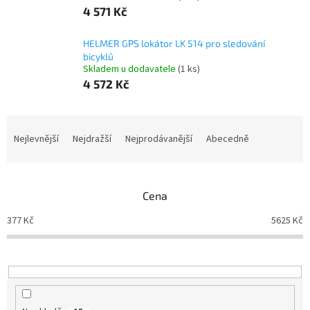
4 571 Kč
HELMER GPS lokátor LK 514 pro sledování
bicyklů
Skladem u dodavatele
(1 ks)
4 572 Kč
Ř
a
Nejlevnější
Nejdražší
Nejprodávanější
Abecedně
z
e
n
Cena
í
p
377
Kč
5625
Kč
r
o
d
u
k
t