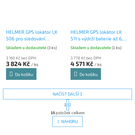
HELMER GPS lokátor LK
HELMER GPS lokátor LK
506 pro sledování
511 s výdrží baterie až 6,9
dopravních prostředků a
let pro sledování a hlídání
Skladem u dodavatele
(3 ks)
Skladem u dodavatele
(1 ks)
cenností se zapojením do
vozů, karavanů, bagrů,
elektroinstalace
3 160 Kč bez DPH
traktorů či přívěsů
3 778 Kč bez DPH
3 824 Kč
4 571 Kč
/ ks
/ ks
automobilů
Do košíku
Do košíku
NAČÍST DALŠÍ 3
S
1
2
t
O
r
15
položek celkem
v
á
l
NAHORU
n
á
k
d
o