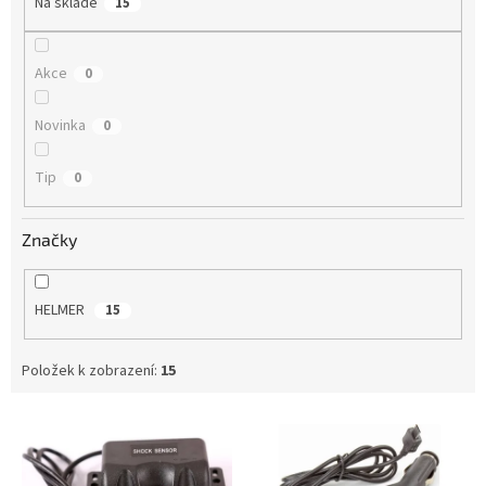
Na skladě
15
ů
Akce
0
Novinka
0
Tip
0
Značky
HELMER
15
Položek k zobrazení:
15
V
ý
p