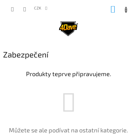
Přejít
NÁKUP
na
CZK
obsah
KOŠÍK
Zabezpečení
Produkty teprve připravujeme.
Můžete se ale podívat na ostatní kategorie.