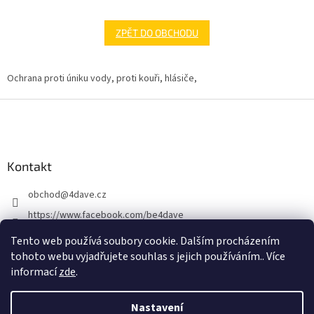
ZPĚT DO OBCHODU
Ochrana proti úniku vody, proti kouři, hlásiče,
Z
á
p
a
Kontakt
t
í
obchod
@
4dave.cz
https://www.facebook.com/be4dave
4DAVE.cz
Tento web používá soubory cookie. Dalším procházením
tohoto webu vyjadřujete souhlas s jejich používáním.. Více
informací
zde
.
Nastavení
Vytvořil Shoptet Premium