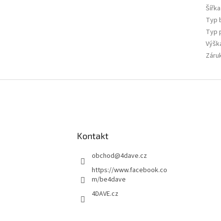
Šířka
Typ b
Typ 
Výška
Záru
Kontakt
obchod
@
4dave.cz
https://www.facebook.co
m/be4dave
4DAVE.cz