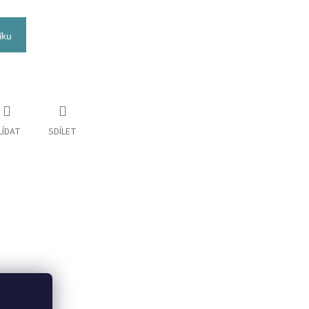
íku
LÍDAT
SDÍLET