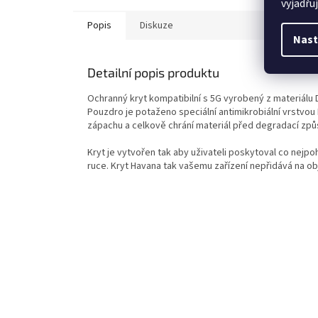
vyjadřu
Popis
Diskuze
Nast
Detailní popis produktu
Ochranný kryt kompatibilní s 5G vyrobený z materiálu 
Pouzdro je potaženo speciální antimikrobiální vrstvou 
zápachu a celkově chrání materiál před degradací z
Kryt je vytvořen tak aby uživateli poskytoval co nejp
ruce. Kryt Havana tak vašemu zařízení nepřidává na ob