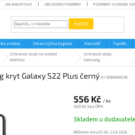
JAK NAKUPOVAT
OBCHODNÍ PODMÍNKY
PODMÍNKY OCHRANY OS
HLEDAT
inka a mámy
Zdraví-výživa-hygiena
Kancelář
Topidla
Ochranné obaly na mobilní
Ochranné obaly
telefony
Samsung
kryt Galaxy S22 Plus černý
AT-9586000196
556 Kč
/ ks
460 Kč bez DPH
Měrná
Skladem u dodavatel
cena:
Můžeme doručit do:
13.8.2026