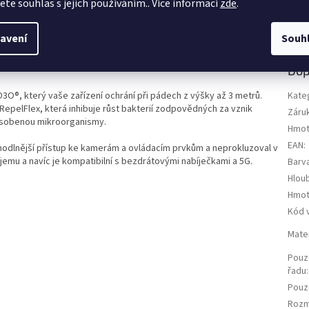
jete souhlas s jejich používáním.. Více informací
zde
.
avení
Souh
Dop
D3O®, který vaše zařízení ochrání při pádech z výšky až 3 metrů.
Kate
RepelFlex, která inhibuje růst bakterií zodpovědných za vznik
Záru
působenou mikroorganismy.
Hmot
EAN
:
ohodlnější přístup ke kamerám a ovládacím prvkům a neprokluzoval v
jemu a navíc je kompatibilní s bezdrátovými nabíječkami a 5G.
Barv
Hloub
Hmotn
Kód 
Mate
Pouz
řadu
:
Pouz
Rozmě