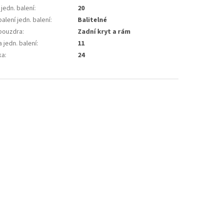
 jedn. balení
:
20
alení jedn. balení
:
Balitelné
pouzdra
:
Zadní kryt a rám
 jedn. balení
:
11
ka
:
24