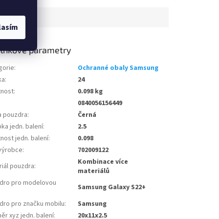
lasím
lňkové parametry
gorie
:
Ochranné obaly Samsung
ka
:
24
nost
:
0.098 kg
0840056156449
a pouzdra
:
Černá
ka jedn. balení
:
2.5
ost jedn. balení
:
0.098
výrobce
:
702009122
Kombinace více
riál pouzdra
:
materiálů
dro pro modelovou
Samsung Galaxy S22+
dro pro značku mobilu
:
Samsung
r xyz jedn. balení
:
20x11x2.5