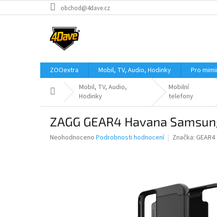
Přejít
obchod@4dave.cz
na
obsah
ZOOextra
Mobil, TV, Audio, Hodinky
Pro mim
Mobil, TV, Audio,
Mobilní
Domů
Hodinky
telefony
ZAGG GEAR4 Havana Samsung 
Průměrné
Neohodnoceno
Podrobnosti hodnocení
Značka:
GEAR4
hodnocení
produktu
je
0,0
z
5
hvězdiček.