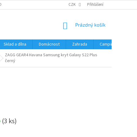
OBNÍCH ÚDAJŮ
CZK
Přihlášení
NÁKUPNÍ
Prázdný košík
KOŠÍK
Sklad a dílna
Domácnost
Zahrada
Camping
Hrač
ZAGG GEAR4 Havana Samsung kryt Galaxy S22 Plus
černý
e
(3 ks)