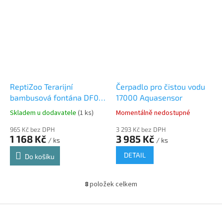
ReptiZoo Terarijní
Čerpadlo pro čistou vodu
bambusová fontána DF02,
17000 Aquasensor
29x10,5cm
Skladem u dodavatele
(1 ks)
Momentálně nedostupné
965 Kč bez DPH
3 293 Kč bez DPH
1 168 Kč
3 985 Kč
/ ks
/ ks
DETAIL
Do košíku
8
položek celkem
O
v
l
Z
á
á