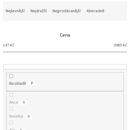
Ř
a
Nejlevnější
Nejdražší
Nejprodávanější
Abecedně
z
e
n
Cena
í
p
147
Kč
3985
Kč
r
o
d
u
k
t
Na skladě
7
ů
Akce
0
Novinka
0