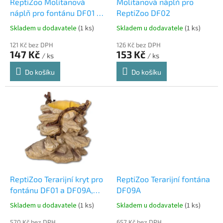
d
ReptiZoo Molitanová
Molitanová náplň pro
u
náplň pro fontánu DF01 a
ReptiZoo DF02
k
DF09
Skladem u dodavatele
(1 ks)
Skladem u dodavatele
(1 ks)
t
ů
121 Kč bez DPH
126 Kč bez DPH
147 Kč
153 Kč
/ ks
/ ks
Do košíku
Do košíku
ReptiZoo Terarijní kryt pro
ReptiZoo Terarijní fontána
fontánu DF01 a DF09A,
DF09A
23x22x22cm
Skladem u dodavatele
(1 ks)
Skladem u dodavatele
(1 ks)
570 Kč bez DPH
657 Kč bez DPH