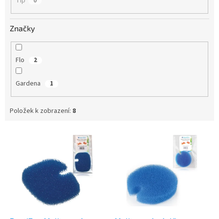
Tip
0
Značky
Flo
2
Gardena
1
Položek k zobrazení:
8
V
ý
p
i
s
p
r
o