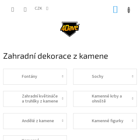
Přejít
NÁKUP
na
CZK
obsah
KOŠÍK
Zahradní dekorace z kamene
Fontány
Sochy
Zahradní květináče
Kamenné krby a
a truhlíky z kamene
ohniště
Andělé z kamene
Kamenné figurky