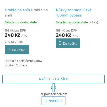
Hrablo na sníh
Hrablo na
Nůžky zahradní úzké
sníh
160mm bypass
Skladem u dodavatele
Skladem u dodavatele
(>5 ks)
198 Kč bez DPH
198 Kč bez DPH
240 Kč
240 Kč
/ ks
/ ks
Měrná
240 Kč / 1 ks
Do košíku
cena:
Do košíku
Hrablo na sníh černé Snow
pusher 41 black
NAČÍST 12 DALŠÍCH
S
1
6
t
O
r
71
položek celkem
v
á
l
NAHORU
n
á
k