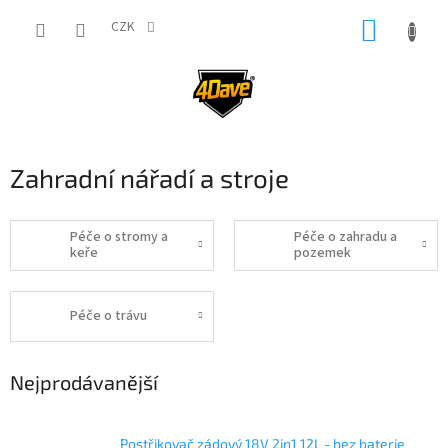
Přejít
NÁKUP
na
CZK
obsah
KOŠÍK
Zahradní nářadí a stroje
Péče o stromy a
Péče o zahradu a
keře
pozemek
Péče o trávu
Nejprodávanější
Postřikovač zádový 18V 2in1 12L - bez baterie