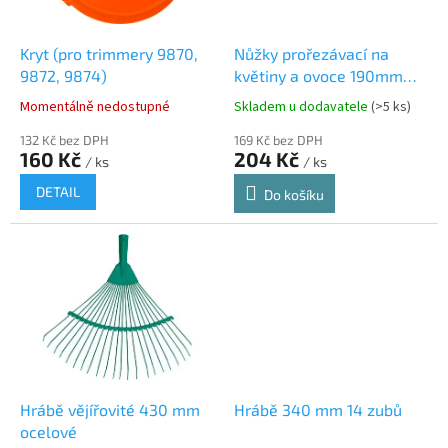
r
o
d
Kryt (pro trimmery 9870,
Nůžky prořezávací na
u
9872, 9874)
květiny a ovoce 190mm
k
(průměr do 15mm)
Momentálně nedostupné
Skladem u dodavatele
(>5 ks)
t
ů
132 Kč bez DPH
169 Kč bez DPH
160 Kč
204 Kč
/ ks
/ ks
DETAIL
Do košíku
Hrábě vějířovité 430 mm
Hrábě 340 mm 14 zubů
ocelové