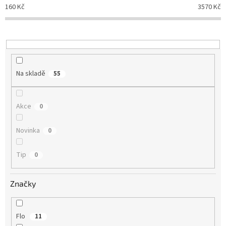
p
160
Kč
3570
Kč
r
o
d
u
k
t
Na skladě
55
ů
Akce
0
Novinka
0
Tip
0
Značky
Flo
11