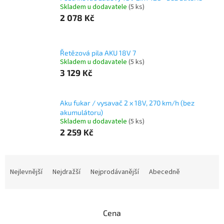
Skladem u dodavatele
(5 ks)
2 078 Kč
Řetězová pila AKU 18V 7
Skladem u dodavatele
(5 ks)
3 129 Kč
Aku fukar / vysavač 2 x 18V, 270 km/h (bez
akumulátoru)
Skladem u dodavatele
(5 ks)
2 259 Kč
Ř
a
Nejlevnější
Nejdražší
Nejprodávanější
Abecedně
z
e
n
Cena
í