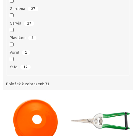
Gardena
27
Garvia
17
Plastkon
2
Vorel
1
Yato
12
Položek k zobrazení:
71
V
ý
p
i
s
p