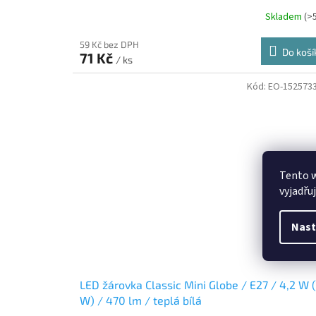
Skladem
(>
59 Kč bez DPH
Do koší
71 Kč
/ ks
Kód:
EO-152573
Tento 
vyjadřu
Nast
LED žárovka Classic Mini Globe / E27 / 4,2 W 
W) / 470 lm / teplá bílá