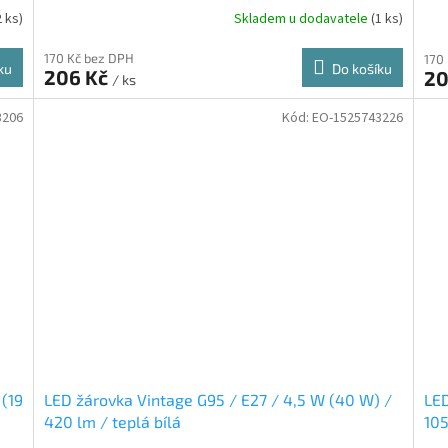
2 ks)
Skladem u dodavatele
(1 ks)
170 Kč bez DPH
170
ku
Do košíku
206 Kč
20
/ ks
3206
Kód:
EO-1525743226
(19
LED žárovka Vintage G95 / E27 / 4,5 W (40 W) /
LED
420 lm / teplá bílá
105