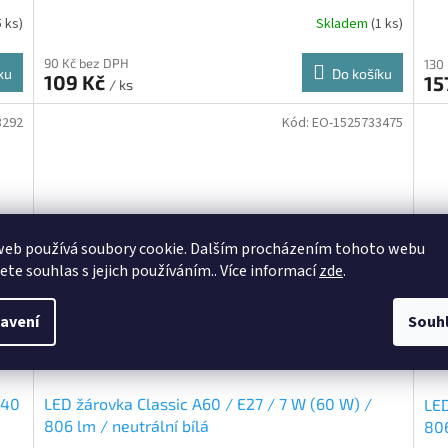
5 ks)
Skladem
(1 ks)
90 Kč bez DPH
130
ku
Do košíku
109 Kč
15
/ ks
3292
Kód:
EO-1525733475
web používá soubory cookie. Dalším procházením tohoto webu
jete souhlas s jejich používáním.. Více informací
zde
.
avení
Souh
(40
LED žárovka Classic A60 / E27 / 7 W (60 W) /
LED
806 lm / neutrální bílá
806