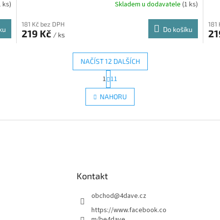
1 ks)
Skladem u dodavatele
(1 ks)
181 Kč bez DPH
181
ku
Do košíku
219 Kč
21
/ ks
NAČÍST 12 DALŠÍCH
S
1
11
O
t
r
v
NAHORU
á
l
n
á
k
d
o
a
v
c
á
í
n
p
í
r
Kontakt
v
k
y
obchod
@
4dave.cz
v
https://www.facebook.co
ý
m/be4dave