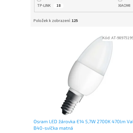
TP-LINK
XIAOMI
18
Položek k zobrazení:
125
V
Kód:
AT-9897519
ý
p
i
s
p
r
o
d
u
k
t
ů
Osram LED žárovka E14 5,7W 2700K 470lm Va
B40-svíčka matná