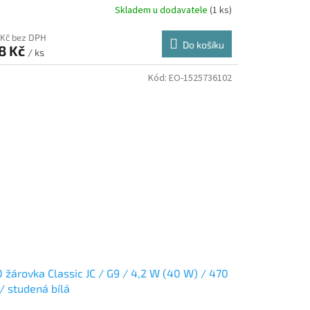
Skladem u dodavatele
(1 ks)
 Kč bez DPH
Do košíku
8 Kč
/ ks
Kód:
EO-1525736102
 žárovka Classic JC / G9 / 4,2 W (40 W) / 470
/ studená bílá