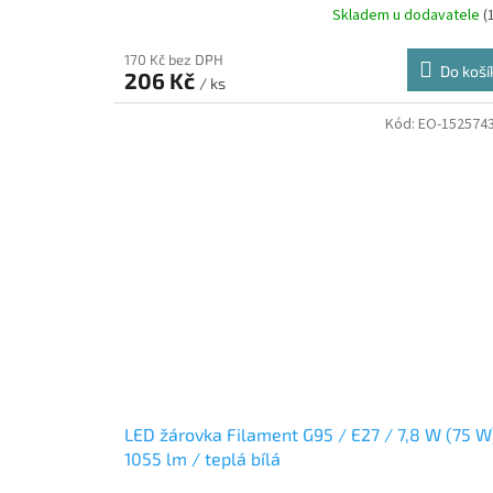
Skladem u dodavatele
(
170 Kč bez DPH
Do koší
206 Kč
/ ks
Kód:
EO-152574
LED žárovka Filament G95 / E27 / 7,8 W (75 W
1055 lm / teplá bílá