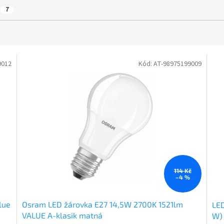
7
9012
Kód:
AT-98975199009
114 Kč
–4 %
lue
Osram LED žárovka E27 14,5W 2700K 1521lm
LED
VALUE A-klasik matná
W) 