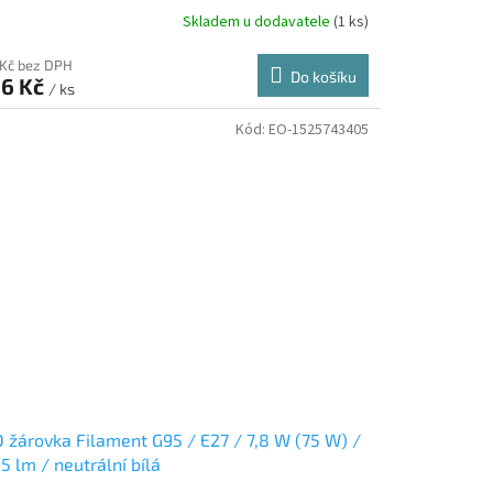
Skladem u dodavatele
(1 ks)
 Kč bez DPH
Do košíku
6 Kč
/ ks
Kód:
EO-1525743405
 žárovka Filament G95 / E27 / 7,8 W (75 W) /
5 lm / neutrální bílá