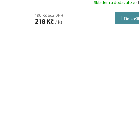
Skladem u dodavatele
(
180 Kč bez DPH
Do koší
218 Kč
/ ks
Z
á
p
a
t
í