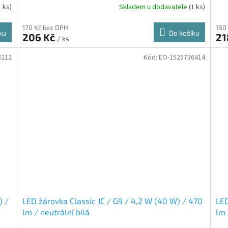
1 ks)
Skladem u dodavatele
(1 ks)
170 Kč bez DPH
180
ku
Do košíku
206 Kč
21
/ ks
3212
Kód:
EO-1525736414
) /
LED žárovka Classic JC / G9 / 4,2 W (40 W) / 470
LED
lm / neutrální bílá
lm 