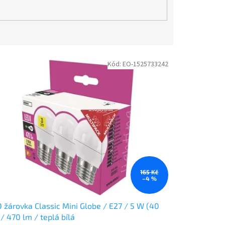
Kód:
EO-1525733242
165 Kč
–4 %
 žárovka Classic Mini Globe / E27 / 5 W (40
/ 470 lm / teplá bílá