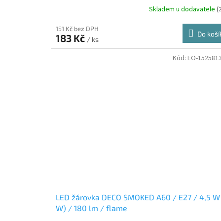
Skladem u dodavatele
(
151 Kč bez DPH
Do koší
183 Kč
/ ks
Kód:
EO-152581
LED žárovka DECO SMOKED A60 / E27 / 4,5 W 
W) / 180 lm / flame