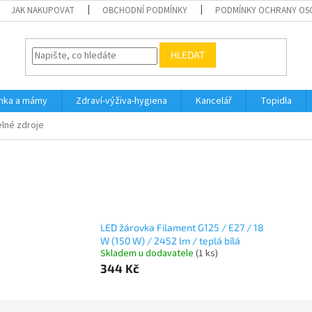
JAK NAKUPOVAT
OBCHODNÍ PODMÍNKY
PODMÍNKY OCHRANY OS
HLEDAT
inka a mámy
Zdraví-výživa-hygiena
Kancelář
Topidla
elné zdroje
LED žárovka Filament G125 / E27 / 18
W (150 W) / 2452 lm / teplá bílá
Skladem u dodavatele
(1 ks)
344 Kč