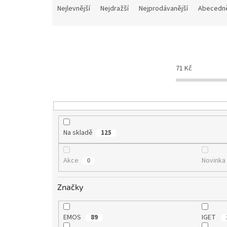
a
Nejlevnější
Nejdražší
Nejprodávanější
Abecedn
z
e
n
í
p
71
Kč
r
o
d
u
k
t
Na skladě
125
ů
Akce
Novinka
0
Značky
EMOS
IGET
89