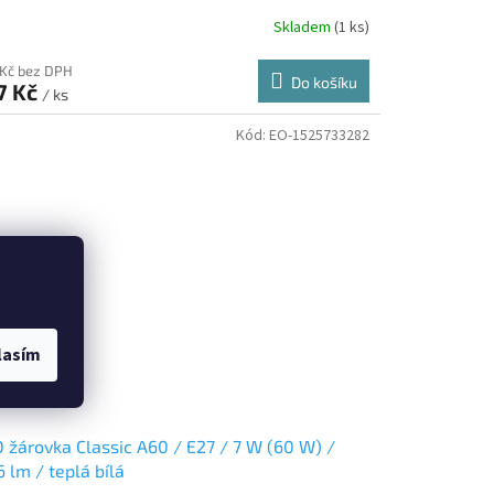
Skladem
(1 ks)
 Kč bez DPH
Do košíku
7 Kč
/ ks
Kód:
EO-1525733282
lasím
 žárovka Classic A60 / E27 / 7 W (60 W) /
 lm / teplá bílá