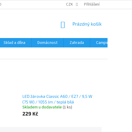
OBNÍCH ÚDAJŮ
CZK
Přihlášení
NÁKUPNÍ
Prázdný košík
KOŠÍK
Sklad a dílna
Domácnost
Zahrada
Camping
Hrač
LED žárovka Classic A60 / E27 / 9,5 W
(75 W) / 1055 lm / teplá bílá
Skladem u dodavatele
(1 ks)
229 Kč