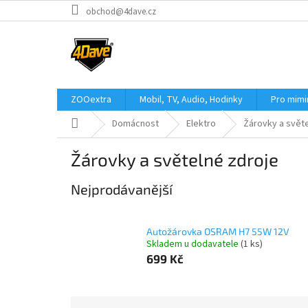
Přejít
obchod@4dave.cz
na
obsah
ZOOextra
Mobil, TV, Audio, Hodinky
Pro mim
Domů
Domácnost
Elektro
Žárovky a svět
Žárovky a světelné zdroje
Nejprodávanější
Autožárovka OSRAM H7 55W 12V
Skladem u dodavatele
(1 ks)
699 Kč
Ř