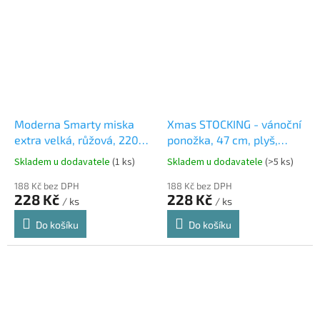
Moderna Smarty miska
Xmas STOCKING - vánoční
extra velká, růžová, 2200
ponožka, 47 cm, plyš,
ml
červená/bílá
Skladem u dodavatele
(1 ks)
Skladem u dodavatele
(>5 ks)
188 Kč bez DPH
188 Kč bez DPH
228 Kč
228 Kč
/ ks
/ ks
Do košíku
Do košíku