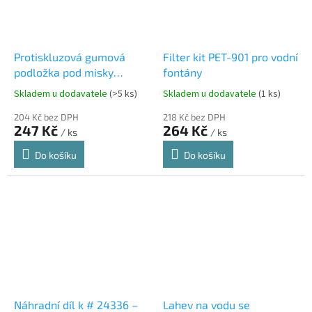
Protiskluzová gumová
Filter kit PET-901 pro vodní
podložka pod misky
fontány
45x25cm
Skladem u dodavatele
(>5 ks)
Skladem u dodavatele
(1 ks)
204 Kč bez DPH
218 Kč bez DPH
247 Kč
264 Kč
/ ks
/ ks
Do košíku
Do košíku
Náhradní díl k # 24336 –
Lahev na vodu se