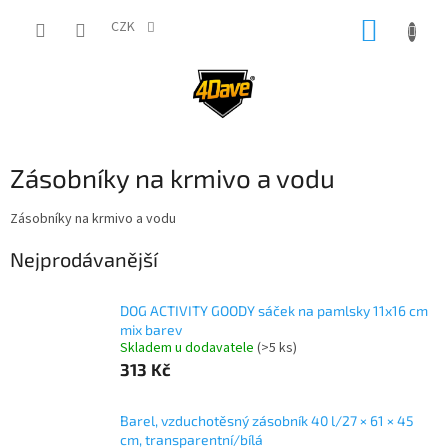
Přejít
NÁKUP
na
CZK
obsah
KOŠÍK
Zásobníky na krmivo a vodu
Zásobníky na krmivo a vodu
Nejprodávanější
DOG ACTIVITY GOODY sáček na pamlsky 11x16 cm
mix barev
Skladem u dodavatele
(>5 ks)
313 Kč
Barel, vzduchotěsný zásobník 40 l/27 × 61 × 45
cm, transparentní/bílá