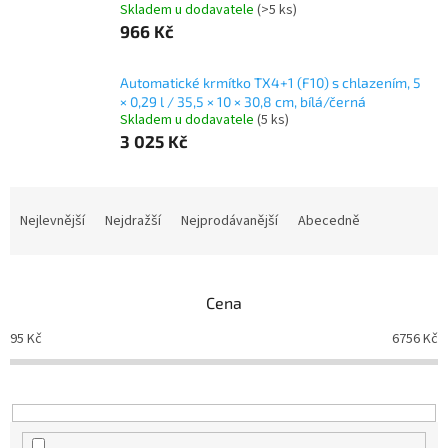
Skladem u dodavatele
(>5 ks)
966 Kč
Automatické krmítko TX4+1 (F10) s chlazením, 5
× 0,29 l / 35,5 × 10 × 30,8 cm, bílá/černá
Skladem u dodavatele
(5 ks)
3 025 Kč
Ř
a
Nejlevnější
Nejdražší
Nejprodávanější
Abecedně
z
e
n
Cena
í
p
95
Kč
6756
Kč
r
o
d
u
k