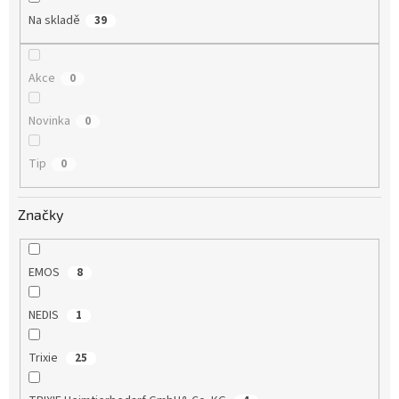
t
Na skladě
39
ů
Akce
0
Novinka
0
Tip
0
Značky
EMOS
8
NEDIS
1
Trixie
25