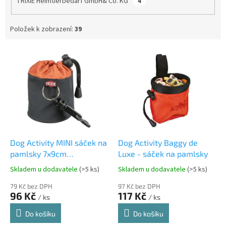
TRIXIE Heimtierbedarf GmbH& Co. KG
4
Položek k zobrazení:
39
V
ý
p
i
s
p
r
o
d
Dog Activity MINI sáček na
Dog Activity Baggy de
u
pamlsky 7x9cm
Luxe - sáček na pamlsky
k
různobarevné TRIXIE
Skladem u dodavatele
(>5 ks)
Skladem u dodavatele
(>5 ks)
t
ů
79 Kč bez DPH
97 Kč bez DPH
96 Kč
117 Kč
/ ks
/ ks
Do košíku
Do košíku