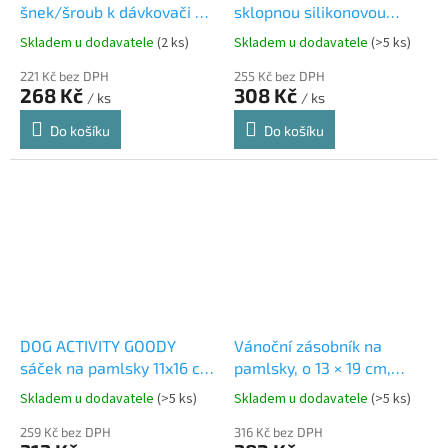
šnek/šroub k dávkovači na
sklopnou silikonovou
krmivo
miskou, 0.55 l,
Skladem u dodavatele
(2 ks)
Skladem u dodavatele
(>5 ks)
plast/silikon
221 Kč bez DPH
255 Kč bez DPH
268 Kč
308 Kč
/ ks
/ ks
Do košíku
Do košíku
DOG ACTIVITY GOODY
Vánoční zásobník na
sáček na pamlsky 11x16 cm
pamlsky, o 13 × 19 cm,
mix barev
keramika/dřevo, bílá
Skladem u dodavatele
(>5 ks)
Skladem u dodavatele
(>5 ks)
259 Kč bez DPH
316 Kč bez DPH