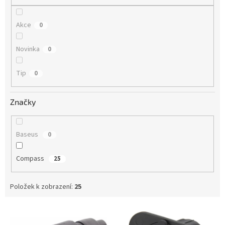
Akce
0
Novinka
0
Tip
0
Značky
Baseus
0
Compass
25
Položek k zobrazení:
25
V
ý