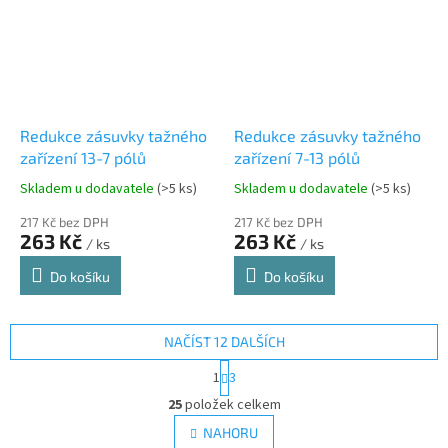
Redukce zásuvky tažného
Redukce zásuvky tažného
zařízení 13-7 pólů
zařízení 7-13 pólů
Skladem u dodavatele
(>5 ks)
Skladem u dodavatele
(>5 ks)
217 Kč bez DPH
217 Kč bez DPH
263 Kč
263 Kč
/ ks
/ ks
Do košíku
Do košíku
NAČÍST 12 DALŠÍCH
S
1
3
t
O
r
25
položek celkem
v
á
l
NAHORU
n