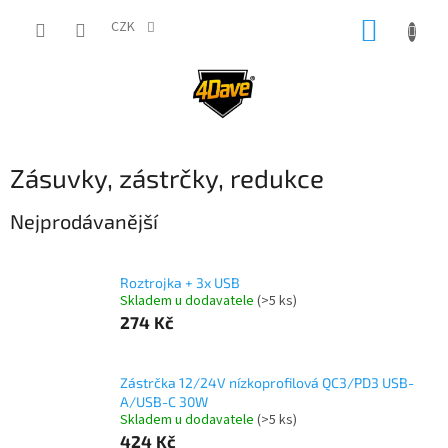
Přejít
NÁKUP
na
CZK
obsah
KOŠÍK
Zásuvky, zástrčky, redukce
Nejprodávanější
Roztrojka + 3x USB
Skladem u dodavatele
(>5 ks)
274 Kč
Zástrčka 12/24V nízkoprofilová QC3/PD3 USB-
A/USB-C 30W
Skladem u dodavatele
(>5 ks)
424 Kč