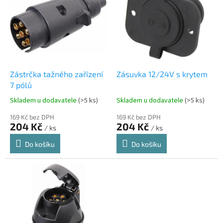
p
i
s
p
r
o
d
Zástrčka tažného zařízení
Zásuvka 12/24V s krytem
u
7 pólů
k
Skladem u dodavatele
(>5 ks)
Skladem u dodavatele
(>5 ks)
t
ů
169 Kč bez DPH
169 Kč bez DPH
204 Kč
204 Kč
/ ks
/ ks
Do košíku
Do košíku