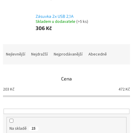
Zásuvka 2x USB 2,1A
Skladem u dodavatele
(>5 ks)
306 Kč
Ř
a
Nejlevnější
Nejdražší
Nejprodávanější
Abecedně
z
e
n
Cena
í
p
203
Kč
472
Kč
r
o
d
u
k
t
Na skladě
25
ů