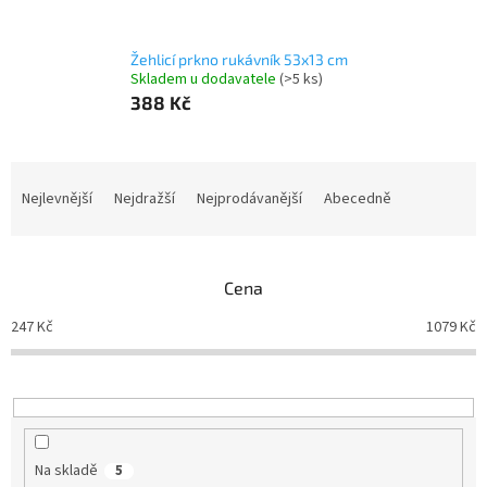
Žehlicí prkno rukávník 53x13 cm
Skladem u dodavatele
(>5 ks)
388 Kč
Ř
a
Nejlevnější
Nejdražší
Nejprodávanější
Abecedně
z
e
n
Cena
í
p
247
Kč
1079
Kč
r
o
d
u
k
t
Na skladě
5
ů