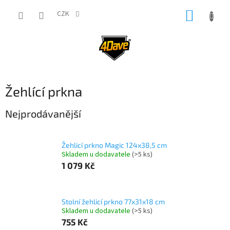
Přejít
NÁKUP
na
CZK
obsah
KOŠÍK
Žehlící prkna
Nejprodávanější
Žehlicí prkno Magic 124x38,5 cm
Skladem u dodavatele
(>5 ks)
1 079 Kč
Stolní žehlicí prkno 77x31x18 cm
Skladem u dodavatele
(>5 ks)
755 Kč