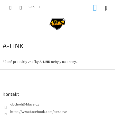
Přejít
NÁKUP
na
CZK
obsah
KOŠÍK
A-LINK
Žádné produkty značky
A-LINK
nebyly nalezeny...
Z
á
p
a
Kontakt
t
í
obchod
@
4dave.cz
https://www.facebook.com/be4dave