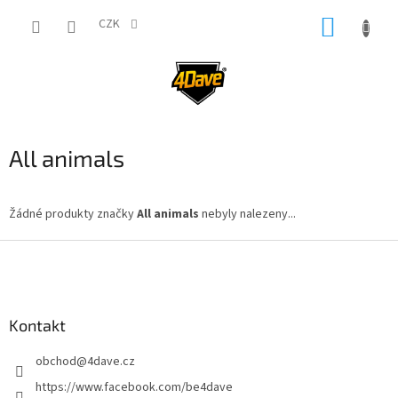
Přejít
NÁKUP
na
CZK
obsah
KOŠÍK
All animals
Žádné produkty značky
All animals
nebyly nalezeny...
Z
á
p
a
Kontakt
t
í
obchod
@
4dave.cz
https://www.facebook.com/be4dave