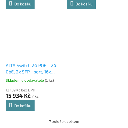
Do košíku
Do košíku
ALTA Switch 24 POE - 24x
GbE, 2x SFP+ port, 16x
PoE+ (PoE budget 240W)
Skladem u dodavatele
(1 ks)
13 169 Kč bez DPH
15 934 Kč
/ ks
Do košíku
7
položek celkem
O