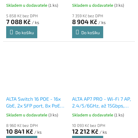
Cloud Mgmt, Content
Bluetooth, 2x PoE/PoE+
Skladem u dodavatele
(1 ks)
Skladem u dodavatele
(3 ks)
Filtering, 1x Gbit RJ45, krytí
IP54, PoE+
5 858 Kč bez DPH
7 359 Kč bez DPH
7 088 Kč
8 904 Kč
/ ks
/ ks
Do košíku
Do košíku
ALTA Switch 16 POE - 16x
ALTA AP7 PRO - Wi-Fi 7 AP,
GbE, 2x SFP port, 8x PoE+
2.4/5/6GHz, až 15Gbps,
(PoE budget 120W)
Cloud Mgmt, Content
Skladem u dodavatele
(3 ks)
Skladem u dodavatele
(1 ks)
Filtering, 1x 10GbE, PoE+
8 960 Kč bez DPH
10 093 Kč bez DPH
10 841 Kč
12 212 Kč
/ ks
/ ks