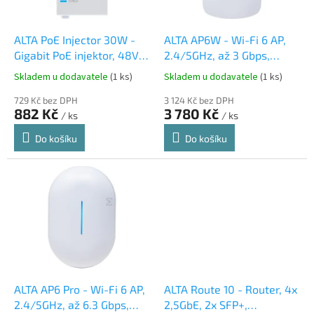
r
u
o
k
d
t
ALTA PoE Injector 30W -
ALTA AP6W - Wi-Fi 6 AP,
u
ů
Gigabit PoE injektor, 48V,
2.4/5GHz, až 3 Gbps,
k
30W, včetně napájecího
Cloud Mgmt, Content
Skladem u dodavatele
(1 ks)
Skladem u dodavatele
(1 ks)
t
kabelu
Filtering, 3x Gbit RJ45,
ů
729 Kč bez DPH
PoE/PoE+
3 124 Kč bez DPH
882 Kč
3 780 Kč
/ ks
/ ks
Do košíku
Do košíku
ALTA AP6 Pro - Wi-Fi 6 AP,
ALTA Route 10 - Router, 4x
2.4/5GHz, až 6.3 Gbps,
2,5GbE, 2x SFP+,