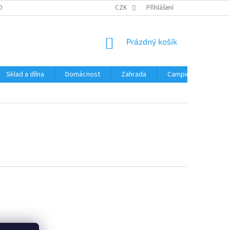
OBNÍCH ÚDAJŮ
CZK
Přihlášení
NÁKUPNÍ
Prázdný košík
KOŠÍK
Sklad a dílna
Domácnost
Zahrada
Camping
Hrač