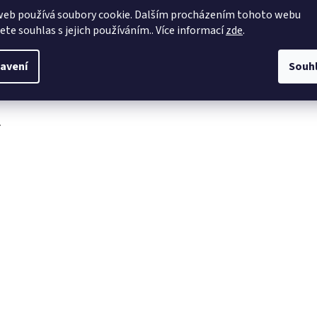
web používá soubory cookie. Dalším procházením tohoto webu
obchod
@
4dave.cz
jete souhlas s jejich používáním.. Více informací
zde
.
https://www.facebook.co
m/be4dave
avení
Souh
4DAVE.cz
.