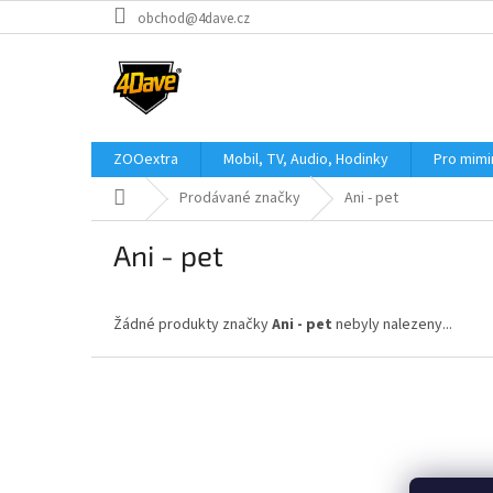
Přejít
obchod@4dave.cz
na
obsah
ZOOextra
Mobil, TV, Audio, Hodinky
Pro mim
Domů
Prodávané značky
Ani - pet
Ani - pet
Žádné produkty značky
Ani - pet
nebyly nalezeny...
Z
á
p
a
t
í