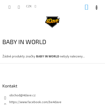
Přejít
NÁKUP
na
CZK
obsah
KOŠÍK
BABY IN WORLD
Žádné produkty značky
BABY IN WORLD
nebyly nalezeny...
Z
á
p
a
Kontakt
t
í
obchod
@
4dave.cz
https://www.facebook.com/be4dave