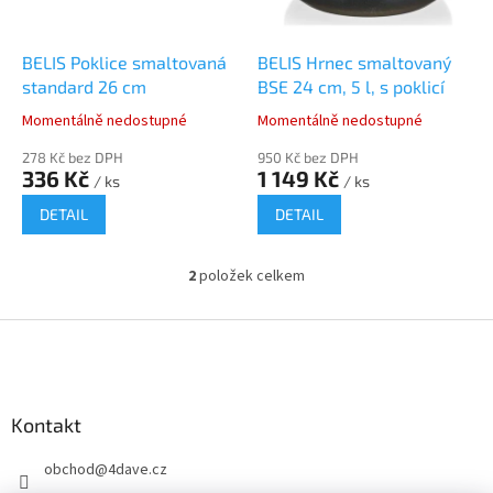
r
u
o
k
d
t
BELIS Poklice smaltovaná
BELIS Hrnec smaltovaný
u
ů
standard 26 cm
BSE 24 cm, 5 l, s poklicí
k
Momentálně nedostupné
Momentálně nedostupné
t
ů
278 Kč bez DPH
950 Kč bez DPH
336 Kč
1 149 Kč
/ ks
/ ks
DETAIL
DETAIL
2
položek celkem
O
v
l
Z
á
á
d
p
a
a
c
Kontakt
t
í
í
p
obchod
@
4dave.cz
r