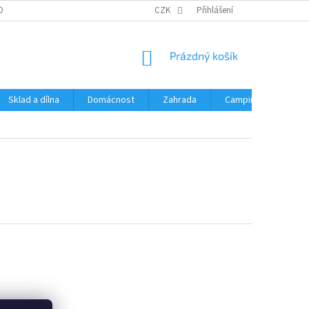
OBNÍCH ÚDAJŮ
CZK
Přihlášení
NÁKUPNÍ
Prázdný košík
KOŠÍK
Sklad a dílna
Domácnost
Zahrada
Camping
Hrač