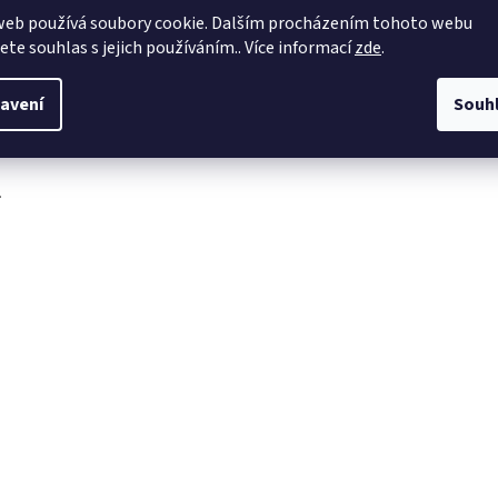
web používá soubory cookie. Dalším procházením tohoto webu
obchod
@
4dave.cz
jete souhlas s jejich používáním.. Více informací
zde
.
https://www.facebook.co
m/be4dave
avení
Souh
4DAVE.cz
.