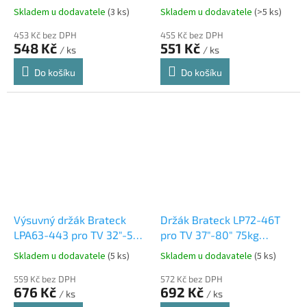
30kg polohovatelný
Skladem u dodavatele
(3 ks)
Skladem u dodavatele
(>5 ks)
nástěnný
453 Kč bez DPH
455 Kč bez DPH
548 Kč
551 Kč
/ ks
/ ks
Do košíku
Do košíku
Výsuvný držák Brateck
Držák Brateck LP72-46T
LPA63-443 pro TV 32"-55"
pro TV 37"-80" 75kg
35kg polohovatelný
polohovatelný nástěnný
Skladem u dodavatele
(5 ks)
Skladem u dodavatele
(5 ks)
nástěnný
559 Kč bez DPH
572 Kč bez DPH
676 Kč
692 Kč
/ ks
/ ks