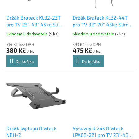
r
u
o
k
d
t
Držák Brateck KL32-22T
Držák Brateck KL32-44T
u
ů
pro TV 23"-43" 45kg Slim
pro TV 32"-70" 45kg Slim
k
polohovatelný nástěnný
polohovatelný nástěnný
Skladem u dodavatele
(5 ks)
Skladem u dodavatele
(2 ks)
t
ů
314 Kč bez DPH
393 Kč bez DPH
380 Kč
475 Kč
/ ks
/ ks
Do košíku
Do košíku
Držák laptopu Brateck
Výsuvný držák Brateck
NBH-2
LPA68-221 pro TV 23"-43"