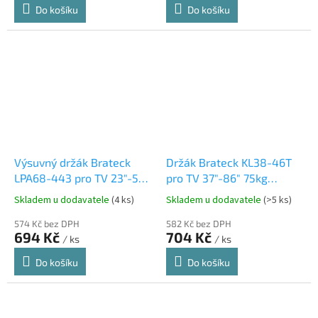
Do košíku
Do košíku
Výsuvný držák Brateck
Držák Brateck KL38-46T
LPA68-443 pro TV 23"-55"
pro TV 37"-86" 75kg
30kg polohovatelný
polohovatelný nástěnný
Skladem u dodavatele
(4 ks)
Skladem u dodavatele
(>5 ks)
nástěnný
574 Kč bez DPH
582 Kč bez DPH
694 Kč
704 Kč
/ ks
/ ks
Do košíku
Do košíku