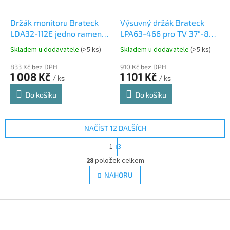
Držák monitoru Brateck
Výsuvný držák Brateck
LDA32-112E jedno rameno
LPA63-466 pro TV 37"-80"
mechanická pružina
40kg polohovatelný
Skladem u dodavatele
(>5 ks)
Skladem u dodavatele
(>5 ks)
nástěnný
nástěnný
833 Kč bez DPH
910 Kč bez DPH
1 008 Kč
1 101 Kč
/ ks
/ ks
Do košíku
Do košíku
NAČÍST 12 DALŠÍCH
S
1
3
t
O
r
28
položek celkem
v
á
l
NAHORU
n
á
k
d
o
v
Z
a
á
c
á
n
í
p
í