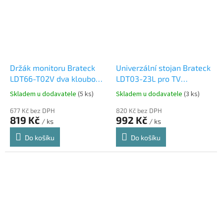
Držák monitoru Brateck
Univerzální stojan Brateck
LDT66-T02V dva kloubové
LDT03-23L pro TV
úchyty nad sebou na
37"-70"otočný stolní
Skladem u dodavatele
(5 ks)
Skladem u dodavatele
(3 ks)
tyčovém držáku
samostatně stojící
677 Kč bez DPH
820 Kč bez DPH
819 Kč
992 Kč
/ ks
/ ks
Do košíku
Do košíku