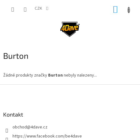
Přejít
NÁKUP
na
CZK
obsah
KOŠÍK
Burton
Žádné produkty značky
Burton
nebyly nalezeny...
Z
á
p
a
Kontakt
t
í
obchod
@
4dave.cz
https://www.facebook.com/be4dave