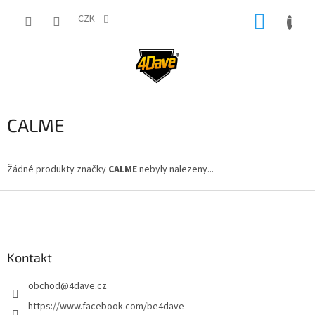
Přejít
NÁKUP
na
CZK
obsah
KOŠÍK
CALME
Žádné produkty značky
CALME
nebyly nalezeny...
Z
á
p
a
Kontakt
t
í
obchod
@
4dave.cz
https://www.facebook.com/be4dave