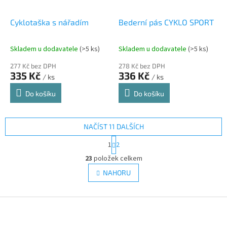
Cyklotaška s nářadím
Bederní pás CYKLO SPORT
Skladem u dodavatele
(>5 ks)
Skladem u dodavatele
(>5 ks)
277 Kč bez DPH
278 Kč bez DPH
335 Kč
336 Kč
/ ks
/ ks
Do košíku
Do košíku
NAČÍST 11 DALŠÍCH
S
1
2
t
O
r
23
položek celkem
v
á
l
NAHORU
n
á
k
d
o
v
Z
a
á
c
á
n
í
p
í