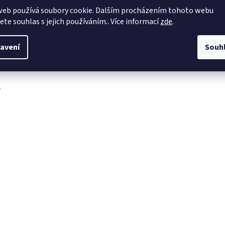
web používá soubory cookie. Dalším procházením tohoto webu
obchod
@
4dave.cz
jete souhlas s jejich používáním.. Více informací
zde
.
https://www.facebook.co
m/be4dave
avení
Souh
4DAVE.cz
.