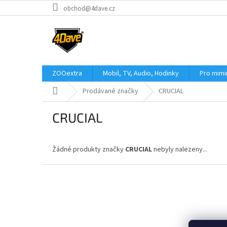
Přejít
obchod@4dave.cz
na
obsah
ZOOextra
Mobil, TV, Audio, Hodinky
Pro mim
Domů
Prodávané značky
CRUCIAL
CRUCIAL
Žádné produkty značky
CRUCIAL
nebyly nalezeny...
Z
á
p
a
t
í