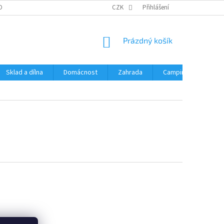
OBNÍCH ÚDAJŮ
CZK
Přihlášení
NÁKUPNÍ
Prázdný košík
KOŠÍK
Sklad a dílna
Domácnost
Zahrada
Camping
Hrač