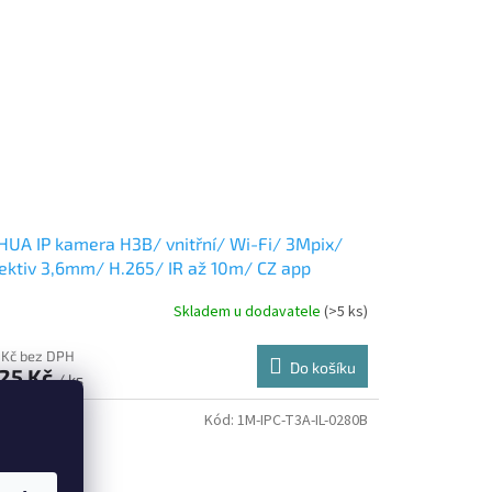
UA IP kamera H3B/ vnitřní/ Wi-Fi/ 3Mpix/
ektiv 3,6mm/ H.265/ IR až 10m/ CZ app
Skladem u dodavatele
(>5 ks)
 Kč bez DPH
Do košíku
125 Kč
/ ks
Kód:
1M-IPC-T3A-IL-0280B