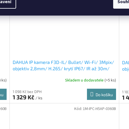
avení
Souh
DAHUA IP kamera F3D-IL/ Bullet/ Wi-Fi/ 3Mpix/
DAH
objektiv 2,8mm/ H.265/ krytí IP67/ IR až 30m/
obj
ONVIF/ CZ app
ONV
4 ks)
Skladem u dodavatele
(>5 ks)
1 098 Kč bez DPH
1 1
ku
Do košíku
1 329 Kč
1 
/ ks
360B
Kód:
1M-IPC-H5AP-0360B