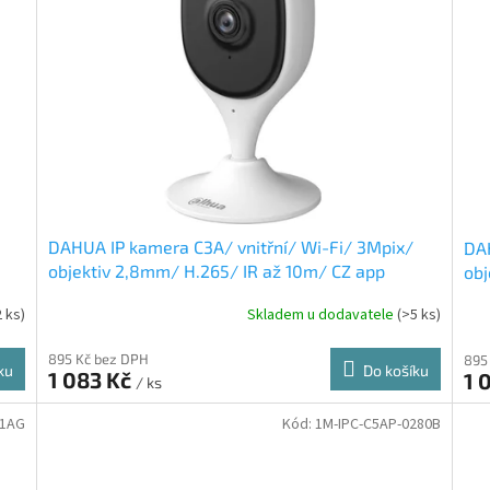
DAHUA IP kamera C3A/ vnitřní/ Wi-Fi/ 3Mpix/
DAH
objektiv 2,8mm/ H.265/ IR až 10m/ CZ app
obj
2 ks)
Skladem u dodavatele
(>5 ks)
895 Kč bez DPH
895
ku
Do košíku
1 083 Kč
1 
/ ks
S1AG
Kód:
1M-IPC-C5AP-0280B