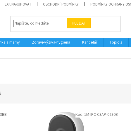
JAK NAKUPOVAT
OBCHODNÍ PODMÍNKY
PODMÍNKY OCHRANY OS
HLEDAT
inka a mámy
Zdraví-výživa-hygiena
Kancelář
Topidla
ě
S3BB
Kód:
1M-IPC-C3AP-0280B