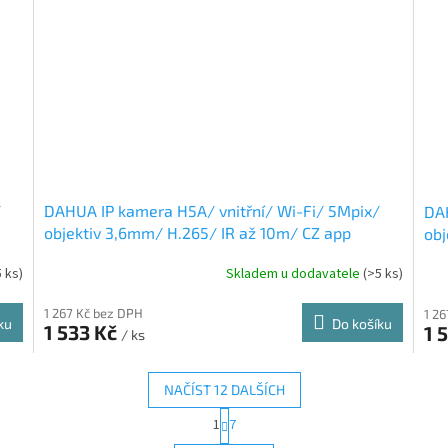
/
DAHUA IP kamera H5A/ vnitřní/ Wi-Fi/ 5Mpix/
DAH
objektiv 3,6mm/ H.265/ IR až 10m/ CZ app
obj
30
5 ks)
Skladem u dodavatele
(>5 ks)
1 267 Kč bez DPH
1 2
ku
Do košíku
1 533 Kč
1 
/ ks
NAČÍST 12 DALŠÍCH
S
1
7
O
t