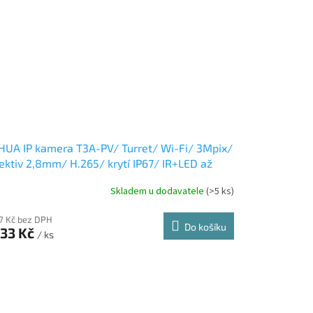
UA IP kamera T3A-PV/ Turret/ Wi-Fi/ 3Mpix/
ektiv 2,8mm/ H.265/ krytí IP67/ IR+LED až
m/ ONVIF/ CZ app
Skladem u dodavatele
(>5 ks)
67 Kč bez DPH
Do košíku
533 Kč
/ ks