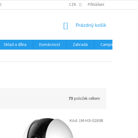
OBNÍCH ÚDAJŮ
CZK
Přihlášení
NÁKUPNÍ
Prázdný košík
KOŠÍK
Sklad a dílna
Domácnost
Zahrada
Camping
Hrač
73
položek celkem
Kód:
1M-H3I-0280B