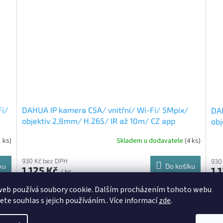
Fi/
DAHUA IP kamera C5A/ vnitřní/ Wi-Fi/ 5Mpix/
DAH
objektiv 2,8mm/ H.265/ IR až 10m/ CZ app
obj
1 ks)
Skladem u dodavatele
(4 ks)
930 Kč bez DPH
930
ku
Do košíku
1 125 Kč
1 
/ ks
web používá soubory cookie. Dalším procházením tohoto webu
280B
Kód:
1M-F3D-IL-0280B
jete souhlas s jejich používáním.. Více informací
zde
.