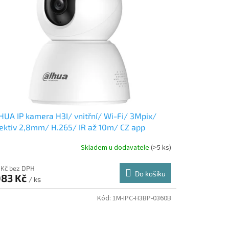
UA IP kamera H3I/ vnitřní/ Wi-Fi/ 3Mpix/
ektiv 2,8mm/ H.265/ IR až 10m/ CZ app
Skladem u dodavatele
(>5 ks)
 Kč bez DPH
Do košíku
083 Kč
/ ks
Kód:
1M-IPC-H3BP-0360B