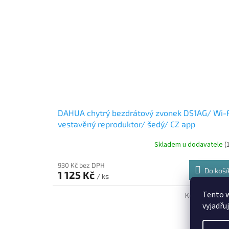
DAHUA chytrý bezdrátový zvonek DS1AG/ Wi-
vestavěný reproduktor/ šedý/ CZ app
Skladem u dodavatele
(
930 Kč bez DPH
Do koší
1 125 Kč
/ ks
Tento 
Kód:
1M-H4I-0
vyjadřu