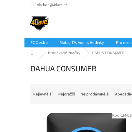
Přejít
obchod@4dave.cz
na
obsah
ZOOextra
Mobil, TV, Audio, Hodinky
Pro mim
Domů
Prodávané značky
DAHUA CONSUMER
DAHUA CONSUMER
Ř
a
Nejlevnější
Nejdražší
Nejprodávanější
Abecedn
z
e
V
n
Kód:
1M-D
ý
í
p
p