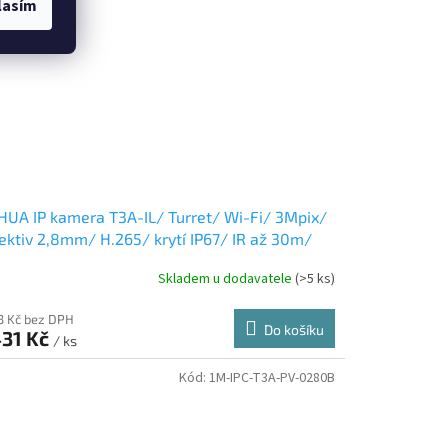
lasím
UA IP kamera T3A-IL/ Turret/ Wi-Fi/ 3Mpix/
ektiv 2,8mm/ H.265/ krytí IP67/ IR až 30m/
IF/ CZ app
Skladem u dodavatele
(>5 ks)
83 Kč bez DPH
Do košíku
431 Kč
/ ks
Kód:
1M-IPC-T3A-PV-0280B