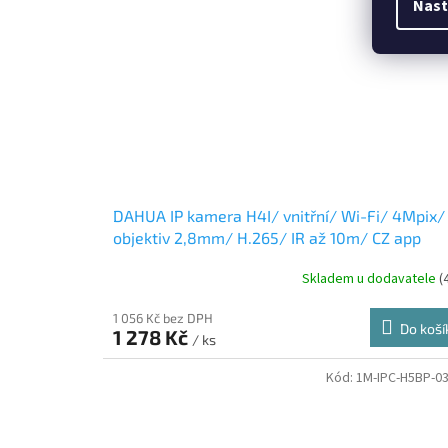
Nast
DAHUA IP kamera H4I/ vnitřní/ Wi-Fi/ 4Mpix/
objektiv 2,8mm/ H.265/ IR až 10m/ CZ app
Skladem u dodavatele
(
1 056 Kč bez DPH
Do koší
1 278 Kč
/ ks
Kód:
1M-IPC-H5BP-0