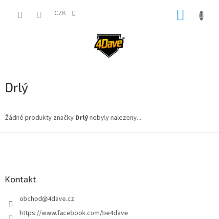
Přejít
NÁKUP
na
CZK
obsah
KOŠÍK
Drlý
Žádné produkty značky
Drlý
nebyly nalezeny...
Z
á
p
a
Kontakt
t
í
obchod
@
4dave.cz
https://www.facebook.com/be4dave