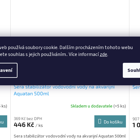
web používá soubory cookie. Dalším procházením tohoto webu
jete souhlas s jejich používáním.. Více informací
zde
.
avení
Souh
Sera stabilizátor vodovodní vody na akvarijní
Se
Aquatan 500ml
5 ks)
Skladem u dodavatele
(>5 ks)
369 Kč bez DPH
907
ku
Do košíku
446 Kč
1 
/ ks
Sera stabilizátor vodovodní vody na akvarijní Aquatan 500ml