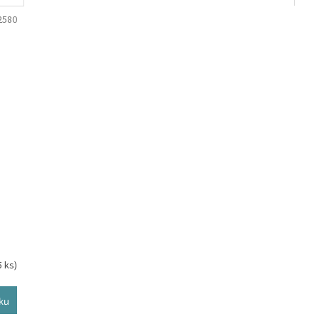
2580
5 ks)
ku