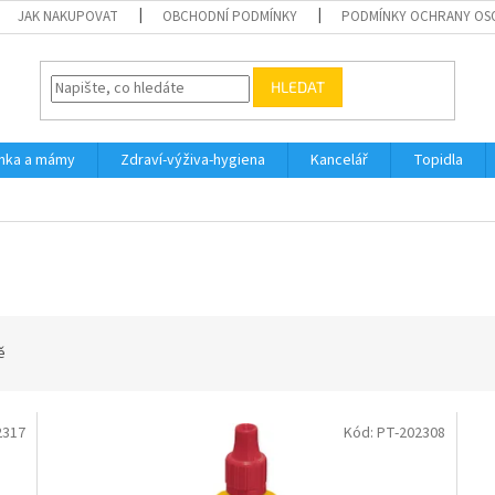
JAK NAKUPOVAT
OBCHODNÍ PODMÍNKY
PODMÍNKY OCHRANY OS
HLEDAT
inka a mámy
Zdraví-výživa-hygiena
Kancelář
Topidla
ě
2317
Kód:
PT-202308