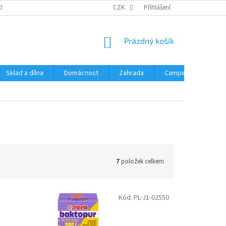
OBNÍCH ÚDAJŮ
CZK
Přihlášení
NÁKUPNÍ
Prázdný košík
KOŠÍK
Sklad a dílna
Domácnost
Zahrada
Camping
Hrač
7
položek celkem
Kód:
PL-J1-02550