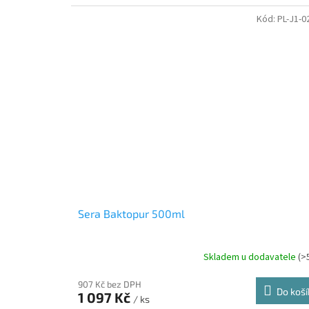
Kód:
PL-J1-0
Sera Baktopur 500ml
Skladem u dodavatele
(>
907 Kč bez DPH
Do koší
1 097 Kč
/ ks