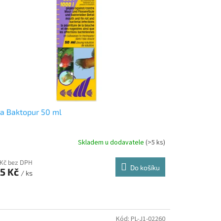
a Baktopur 50 ml
Skladem u dodavatele
(>5 ks)
 Kč bez DPH
Do košíku
5 Kč
/ ks
Kód:
PL-J1-02260