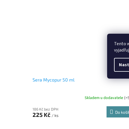
Tento 
vyjadřu
Nast
Sera Mycopur 50 ml
Skladem u dodavatele
(>
186 Kč bez DPH
Do koší
225 Kč
/ ks