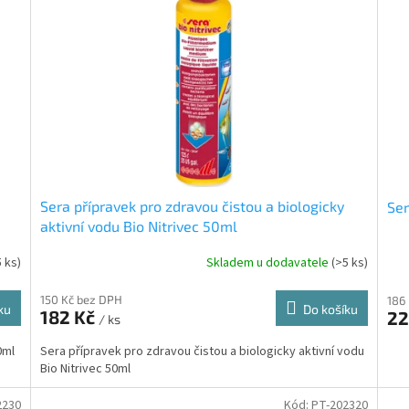
Sera přípravek pro zdravou čistou a biologicky
Ser
aktivní vodu Bio Nitrivec 50ml
5 ks)
Skladem u dodavatele
(>5 ks)
150 Kč bez DPH
186
ku
Do košíku
182 Kč
22
/ ks
0ml
Sera přípravek pro zdravou čistou a biologicky aktivní vodu
Bio Nitrivec 50ml
2230
Kód:
PT-202320