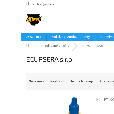
Přejít
obchod@4dave.cz
na
obsah
ZOOextra
Mobil, TV, Audio, Hodinky
Pro mim
Domů
Prodávané značky
ECLIPSERA s.r.o.
ECLIPSERA s.r.o.
Ř
a
Nejlevnější
Nejdražší
Nejprodávanější
Abecedn
z
e
V
n
Kód:
PT-20
ý
í
p
p