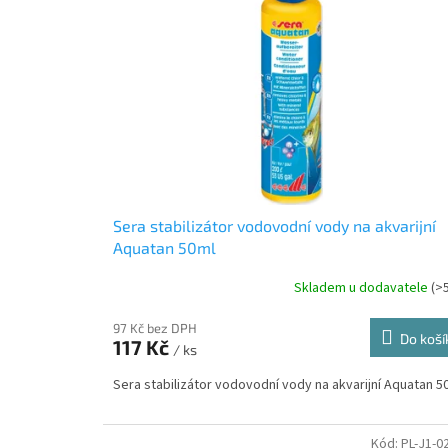
i
r
s
o
p
d
r
u
o
k
d
t
u
ů
k
t
ů
Sera stabilizátor vodovodní vody na akvarijní
Aquatan 50ml
Skladem u dodavatele
(>
97 Kč bez DPH
Do koší
117 Kč
/ ks
Sera stabilizátor vodovodní vody na akvarijní Aquatan 5
Kód:
PL-J1-0