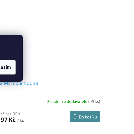
lasím
ra Mycopur 500ml
Skladem u dodavatele
(>5 ks)
 Kč bez DPH
Do košíku
097 Kč
/ ks