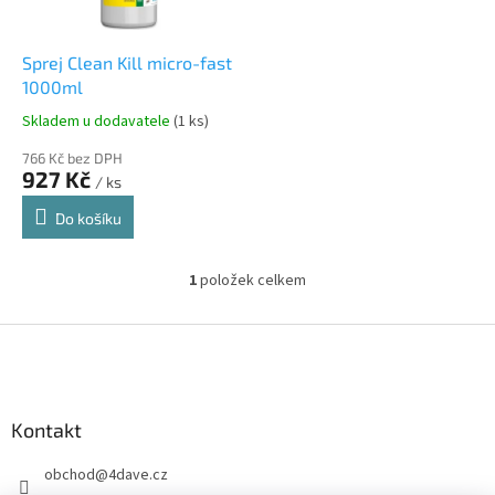
r
u
o
k
d
t
Sprej Clean Kill micro-fast
u
ů
1000ml
k
Skladem u dodavatele
(1 ks)
t
ů
766 Kč bez DPH
927 Kč
/ ks
Do košíku
1
položek celkem
O
v
l
Z
á
á
d
p
a
a
c
Kontakt
t
í
í
p
obchod
@
4dave.cz
r