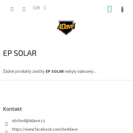
Přejít
NÁKUP
na
CZK
obsah
KOŠÍK
EP SOLAR
Žádné produkty značky
EP SOLAR
nebyly nalezeny...
Z
á
p
a
Kontakt
t
í
obchod
@
4dave.cz
https://www.facebook.com/be4dave