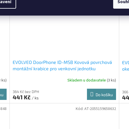
avení
Souh
EVOLVEO DoorPhone ID-MSB Kovová povrchová
EVO
montážní krabice pro venkovní jednotku
oke
Sec
3 ks)
Skladem u dodavatele
(3 ks)
364 Kč bez DPH
366
ku
Do košíku
441 Kč
44
/ ks
8848
Kód:
AT-2055159658632