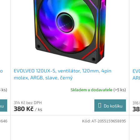
ro
EVOLVEO 120UX-S, ventilátor, 120mm, 4pin
EVO
molex, ARGB, slave, černý
ARG
5 ks)
Skladem u dodavatele
(>5 ks)
314 Kč bez DPH
316
ku
Do košíku
380 Kč
38
/ ks
8646
Kód:
AT-2055159658895