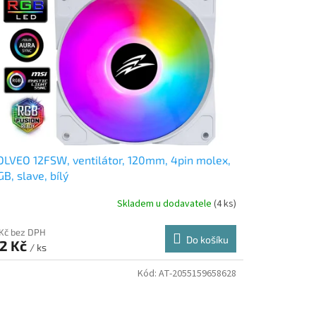
LVEO 12FSW, ventilátor, 120mm, 4pin molex,
B, slave, bílý
Skladem u dodavatele
(4 ks)
 Kč bez DPH
Do košíku
2 Kč
/ ks
Kód:
AT-2055159658628