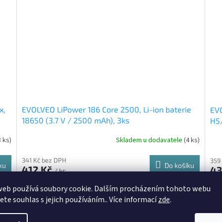
x,
EVOLVEO LiPower 186 Core 2500, Li-ion baterie
EVO
18650 (3.7 V / 2500 mAh), 3ks
H5
3 ks)
Skladem u dodavatele
(4 ks)
341 Kč bez DPH
359
ku
Do košíku
412 Kč
43
/ ks
web používá soubory cookie. Dalším procházením tohoto webu
8627
Kód:
AT-2055159658887
jete souhlas s jejich používáním.. Více informací
zde
.