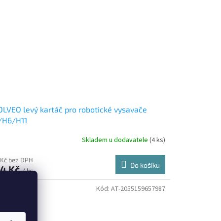
LVEO levý kartáč pro robotické vysavače
/H6/H11
Skladem u dodavatele
(4 ks)
 Kč bez DPH
Do košíku
4 Kč
/ ks
Kód:
AT-2055159657987