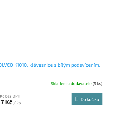
LVEO K1010, klávesnice s bílým podsvícením,
Skladem u dodavatele
(5 ks)
 Kč bez DPH
Do košíku
7 Kč
/ ks