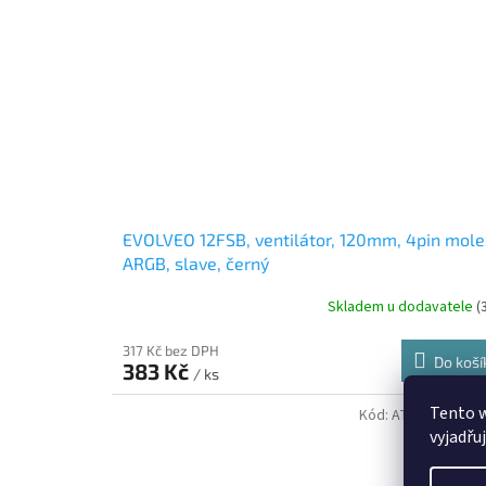
EVOLVEO 12FSB, ventilátor, 120mm, 4pin mole
ARGB, slave, černý
Skladem u dodavatele
(
317 Kč bez DPH
Do koší
383 Kč
/ ks
Tento 
Kód:
AT-205515965
vyjadřu