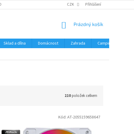
OBNÍCH ÚDAJŮ
CZK
Přihlášení
NÁKUPNÍ
Prázdný košík
KOŠÍK
Sklad a dílna
Domácnost
Zahrada
Camping
Hrač
210
položek celkem
Kód:
AT-2055159658647