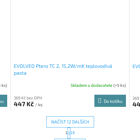
EVOLVEO Ptero TC 2, 15,2W/mK teplovodivá
EVO
pasta
5 ks)
Skladem u dodavatele
(>5 ks)
369 Kč bez DPH
369
ku
Do košíku
447 Kč
44
/ ks
NAČÍST 12 DALŠÍCH
S
1
18
O
t