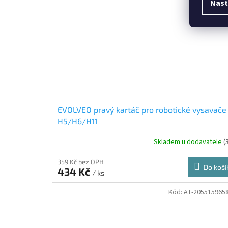
Nast
EVOLVEO pravý kartáč pro robotické vysavače
H5/H6/H11
Skladem u dodavatele
(
359 Kč bez DPH
Do koší
434 Kč
/ ks
Kód:
AT-205515965