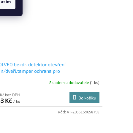
lasím
LVEO bezdr. detektor otevření
n/dveří,tamper ochrana pro
uPro/Sonix/AlarmexPro/Sonix Pro
Skladem u dodavatele
(1 ks)
 Kč bez DPH
Do košíku
3 Kč
/ ks
Kód:
AT-2055159658798