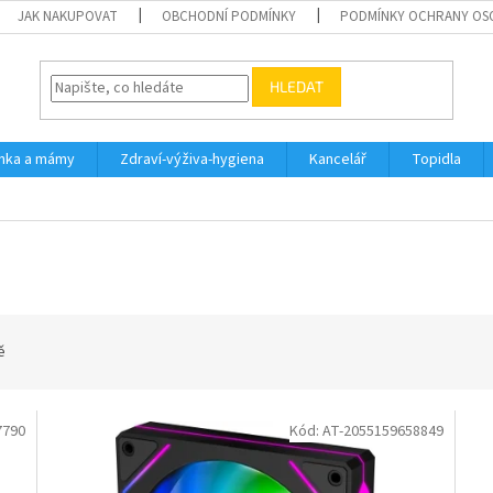
JAK NAKUPOVAT
OBCHODNÍ PODMÍNKY
PODMÍNKY OCHRANY OS
HLEDAT
inka a mámy
Zdraví-výživa-hygiena
Kancelář
Topidla
ě
7790
Kód:
AT-2055159658849