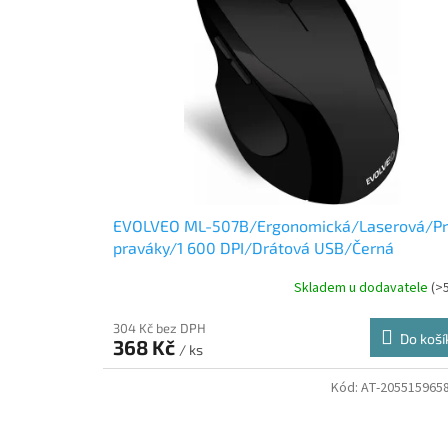
i
r
s
o
p
d
r
u
o
k
d
t
u
ů
k
t
ů
EVOLVEO ML-507B/Ergonomická/Laserová/P
praváky/1 600 DPI/Drátová USB/Černá
Skladem u dodavatele
(>
304 Kč bez DPH
Do koší
368 Kč
/ ks
Kód:
AT-205515965