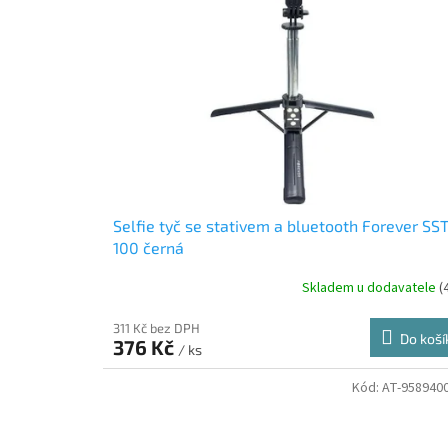
i
r
s
o
p
d
r
u
o
k
d
t
u
ů
k
t
ů
Selfie tyč se stativem a bluetooth Forever SST
100 černá
Skladem u dodavatele
(
311 Kč bez DPH
Do koší
376 Kč
/ ks
Kód:
AT-958940