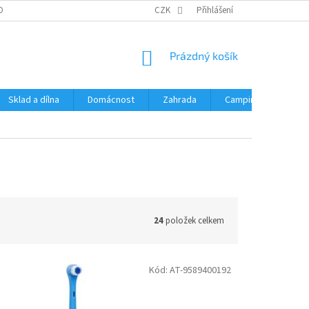
OBNÍCH ÚDAJŮ
CZK
Přihlášení
NÁKUPNÍ
Prázdný košík
KOŠÍK
Sklad a dílna
Domácnost
Zahrada
Camping
Hrač
24
položek celkem
Kód:
AT-9589400192