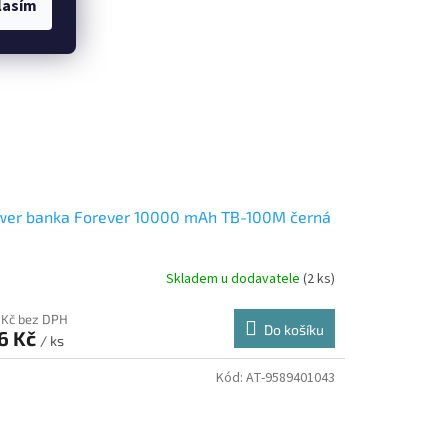
lasím
wer banka Forever 10000 mAh TB-100M černá
Skladem u dodavatele
(2 ks)
 Kč bez DPH
Do košíku
6 Kč
/ ks
Kód:
AT-9589401043