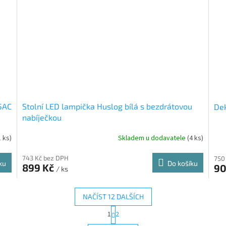
5AC
Stolní LED lampička Huslog bílá s bezdrátovou
Dek
nabíječkou
1 ks)
Skladem u dodavatele
(4 ks)
743 Kč bez DPH
750
ku
Do košíku
899 Kč
90
/ ks
NAČÍST 12 DALŠÍCH
S
1
2
O
t