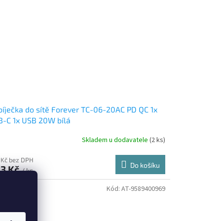
íječka do sítě Forever TC-06-20AC PD QC 1x
-C 1x USB 20W bílá
Skladem u dodavatele
(2 ks)
 Kč bez DPH
Do košíku
3 Kč
/ ks
Kód:
AT-9589400969