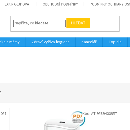
JAK NAKUPOVAT
OBCHODNÍ PODMÍNKY
PODMÍNKY OCHRANY OS
HLEDAT
inka a mámy
Zdraví-výživa-hygiena
Kancelář
Topidla
ě
1051
Kód:
AT-9589400957