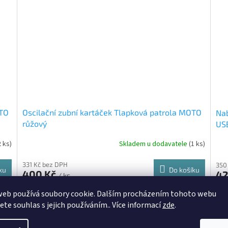
OTO
Oscilační zubní kartáček Tlapková patrola MOTO
Nab
růžový
USB
2 ks)
Skladem u dodavatele
(1 ks)
331 Kč bez DPH
350
ku
Do košíku
400 Kč
42
/ ks
web používá soubory cookie. Dalším procházením tohoto webu
1016
Kód:
AT-9589400097
jete souhlas s jejich používáním.. Více informací
zde
.