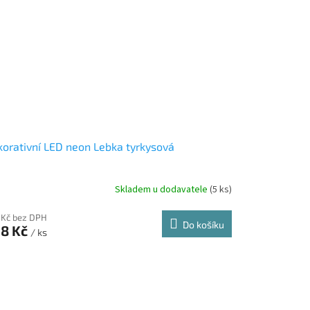
orativní LED neon Lebka tyrkysová
Skladem u dodavatele
(5 ks)
 Kč bez DPH
Do košíku
8 Kč
/ ks