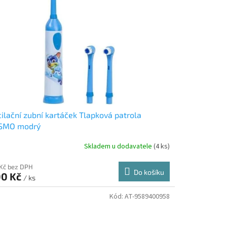
ilační zubní kartáček Tlapková patrola
SMO modrý
Skladem u dodavatele
(4 ks)
 Kč bez DPH
Do košíku
0 Kč
/ ks
Kód:
AT-9589400958