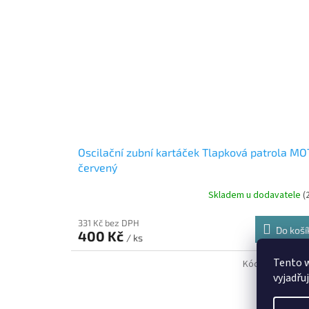
Oscilační zubní kartáček Tlapková patrola M
červený
Skladem u dodavatele
(
331 Kč bez DPH
Do koší
400 Kč
/ ks
Tento 
Kód:
AT-958940
vyjadřu