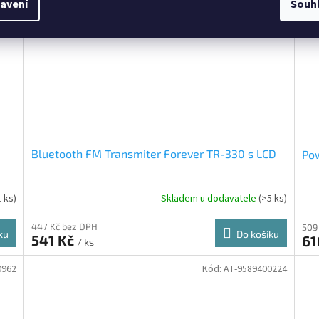
avení
Souh
Bluetooth FM Transmiter Forever TR-330 s LCD
Po
1 ks)
Skladem u dodavatele
(>5 ks)
447 Kč bez DPH
509
ku
Do košíku
541 Kč
61
/ ks
0962
Kód:
AT-9589400224