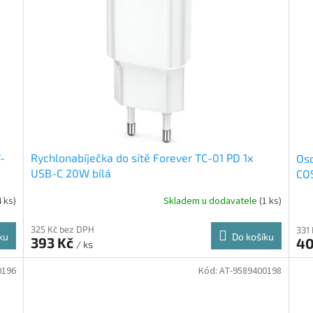
-
Rychlonabíječka do sítě Forever TC-01 PD 1x
Osc
USB-C 20W bílá
CO
4 ks)
Skladem u dodavatele
(1 ks)
325 Kč bez DPH
331
ku
Do košíku
393 Kč
40
/ ks
0196
Kód:
AT-9589400198