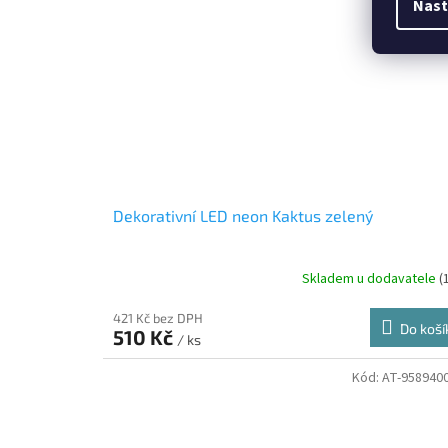
Nast
Dekorativní LED neon Kaktus zelený
Skladem u dodavatele
(
421 Kč bez DPH
Do koší
510 Kč
/ ks
Kód:
AT-958940