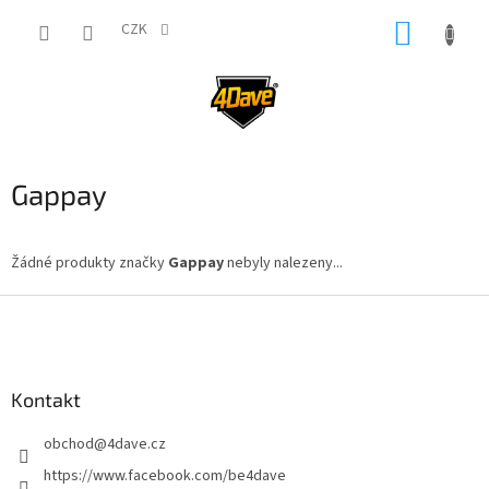
Přejít
NÁKUP
na
CZK
obsah
KOŠÍK
Gappay
Žádné produkty značky
Gappay
nebyly nalezeny...
Z
á
p
a
Kontakt
t
í
obchod
@
4dave.cz
https://www.facebook.com/be4dave