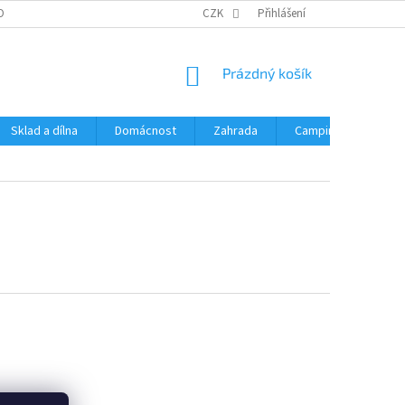
OBNÍCH ÚDAJŮ
CZK
Přihlášení
NÁKUPNÍ
Prázdný košík
KOŠÍK
Sklad a dílna
Domácnost
Zahrada
Camping
Hrač