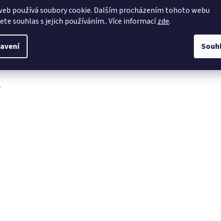
web používá soubory cookie. Dalším procházením tohoto webu
obchod
@
4dave.cz
jete souhlas s jejich používáním.. Více informací
zde
.
https://www.facebook.co
m/be4dave
avení
Souh
4DAVE.cz
.