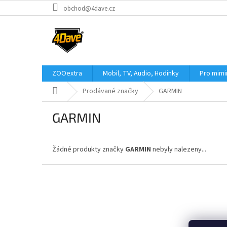
Přejít
obchod@4dave.cz
na
obsah
ZOOextra
Mobil, TV, Audio, Hodinky
Pro mim
Domů
Prodávané značky
GARMIN
GARMIN
Žádné produkty značky
GARMIN
nebyly nalezeny...
Z
á
p
a
t
í