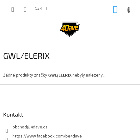
Přejít
NÁKUP
na
CZK
obsah
KOŠÍK
GWL/ELERIX
Žádné produkty značky
GWL/ELERIX
nebyly nalezeny...
Z
á
p
a
Kontakt
t
í
obchod
@
4dave.cz
https://www.facebook.com/be4dave