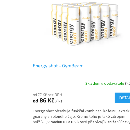
i
r
s
o
p
d
r
u
o
k
d
t
u
ů
k
t
ů
Energy shot - GymBeam
Skladem u dodavatele
(>
od 77 Kč bez DPH
DETAI
86 Kč
od
/ ks
Energy shot obsahuje funkční kombinaci kofeinu, extrak
guarany a zeleného čaje. Kromě toho je také zdrojem
hořčíku, vitamínu B3 a B6, které přispívají k snížení únavy 