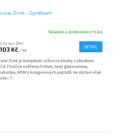
icular Drink - GymBeam
Skladem u dodavatele
(>5 ks)
92 Kč bez DPH
DETAIL
103 Kč
/ ks
cular Drink je komplexní výživa na klouby s obsahem
kční čtveřice ověřených látek, tedy glukosaminu,
ndroitinu, MSM a kolagenových peptidů. Ve složení však
ete i 7...