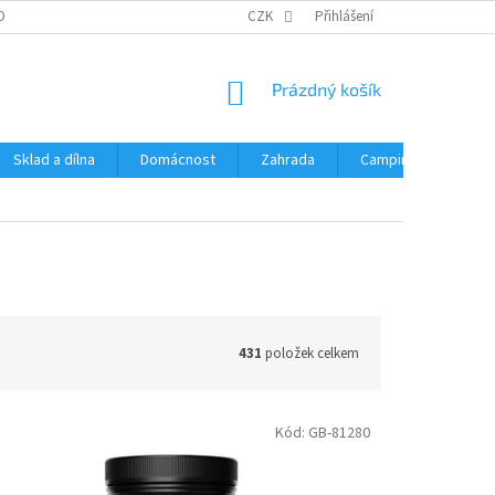
OBNÍCH ÚDAJŮ
CZK
Přihlášení
NÁKUPNÍ
Prázdný košík
KOŠÍK
Sklad a dílna
Domácnost
Zahrada
Camping
Hrač
431
položek celkem
Kód:
GB-81280