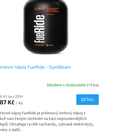
rtovní nápoj FueRide - GymBeam
Skladem u dodavatele
(>5 ks)
78 Kč bez DPH
DETAIL
87 Kč
/ ks
rtovní nápoj FueRide je prémiový iontový nápoj s
livě navrženým složením na bázi nejmodernějších
tupů. Obsahuje rychlé sacharidy, vybrané elektrolyty,
míny a další...