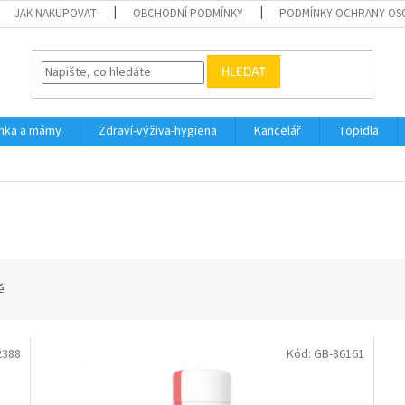
JAK NAKUPOVAT
OBCHODNÍ PODMÍNKY
PODMÍNKY OCHRANY OS
HLEDAT
inka a mámy
Zdraví-výživa-hygiena
Kancelář
Topidla
ě
2388
Kód:
GB-86161