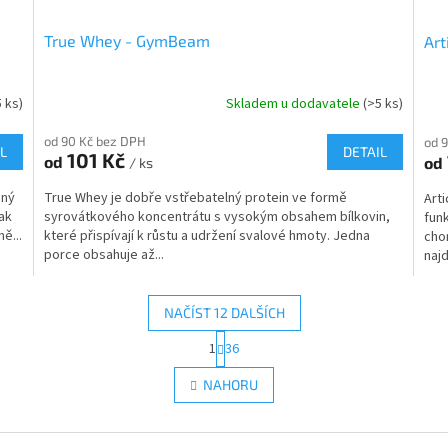
True Whey - GymBeam
Art
5 ks)
Skladem u dodavatele
(>5 ks)
od 90 Kč bez DPH
od 
L
DETAIL
101 Kč
od
od
/ ks
ený
True Whey je dobře vstřebatelný protein ve formě
Arti
ak
syrovátkového koncentrátu s vysokým obsahem bílkovin,
fun
ě...
které přispívají k růstu a udržení svalové hmoty. Jedna
cho
porce obsahuje až...
najd
NAČÍST 12 DALŠÍCH
S
1
36
O
t
r
v
NAHORU
á
l
n
á
k
d
o