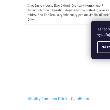
Crea7in je vícesložkový doplněk, který kombinuje 7
funkčních forem kreatinu doplněných o l-citrulin, prášek
sibiřského ženšenu a rychlé cukry pro maximální účinek.
Díky...
Tento 
Kód:
GB-5
vyjadřu
Nast
Vitality Complex Drink - GymBeam