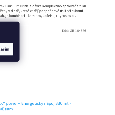
rek Pink Burn Drink je dávka komplexního spalovače tuku
ženy v dietě, které chtějí podpořit své úsilí při hubnutí.
huje kombinaci L-karnitinu, kofeinu, L-tyrosinu a...
Kód:
GB-104626
lasím
Y power+ Energetický nápoj 330 ml -
mBeam