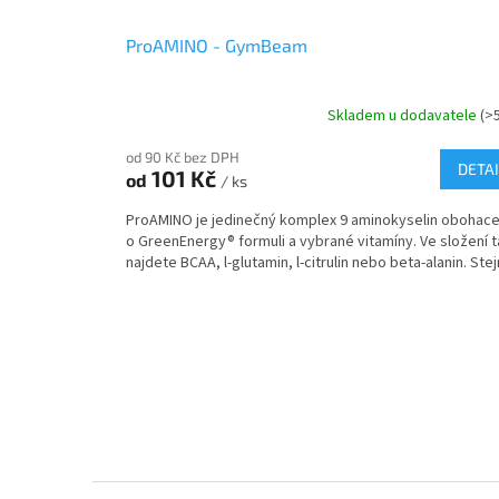
ProAMINO - GymBeam
Skladem u dodavatele
(>
od 90 Kč bez DPH
DETAI
101 Kč
od
/ ks
ProAMINO je jedinečný komplex 9 aminokyselin obohac
o GreenEnergy® formuli a vybrané vitamíny. Ve složení t
najdete BCAA, l-glutamin, l-citrulin nebo beta-alanin. Stejn
Z