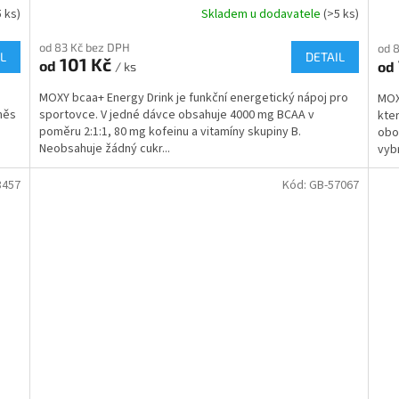
5 ks)
Skladem u dodavatele
(>5 ks)
od 83 Kč bez DPH
od 
L
DETAIL
101 Kč
od
od
/ ks
MOXY bcaa+ Energy Drink je funkční energetický nápoj pro
MOX
měs
sportovce. V jedné dávce obsahuje 4000 mg BCAA v
kter
poměru 2:1:1, 80 mg kofeinu a vitamíny skupiny B.
oboh
Neobsahuje žádný cukr...
vybr
8457
Kód:
GB-57067