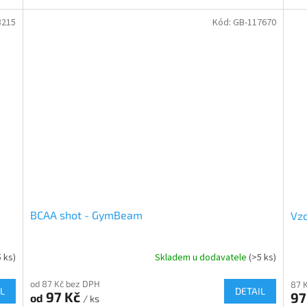
3215
Kód:
GB-117670
BCAA shot - GymBeam
Vzo
5 ks)
Skladem u dodavatele
(>5 ks)
od 87 Kč bez DPH
87 
L
DETAIL
97 Kč
97
od
/ ks