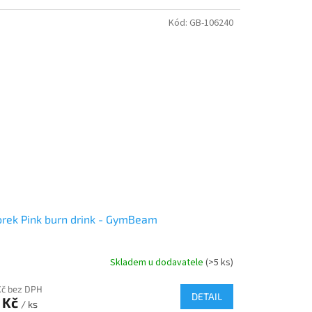
Kód:
GB-106240
rek Pink burn drink - GymBeam
Skladem u dodavatele
(>5 ks)
Kč bez DPH
DETAIL
 Kč
/ ks