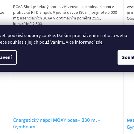
BCAA Shot je tekutý shot s větvenými aminokyselinami v
Vzo
 ze
praktické RTD ampuli. V jedné dávce (90 ml) přijmete 5 000
pro 
mg esenciálních BCAA v optimálním poměru 2:1:1,
Obsa
konkrétně 2 500...
web používá soubory cookie. Dalším procházením tohoto webu
3158
Kód:
GB-107653
jete souhlas s jejich používáním.. Více informací
zde
.
avení
Souh
Energetický nápoj MOXY bcaa+ 330 ml -
MOX
GymBeam
Gy