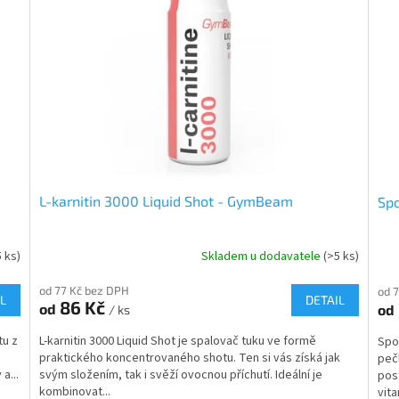
L-karnitin 3000 Liquid Shot - GymBeam
Spo
5 ks)
Skladem u dodavatele
(>5 ks)
od 77 Kč bez DPH
od 
L
DETAIL
86 Kč
od
od
/ ks
tu z
L-karnitin 3000 Liquid Shot je spalovač tuku ve formě
Spo
praktického koncentrovaného shotu. Ten si vás získá jak
peč
a...
svým složením, tak i svěží ovocnou příchutí. Ideální je
pos
kombinovat...
vita