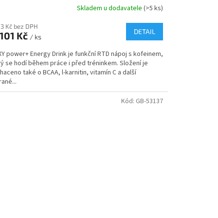
Skladem u dodavatele
(>5 ks)
83 Kč bez DPH
DETAIL
101 Kč
/ ks
Y power+ Energy Drink je funkční RTD nápoj s kofeinem,
ý se hodí během práce i před tréninkem. Složení je
aceno také o BCAA, l-karnitin, vitamín C a další
ané...
Kód:
GB-53137