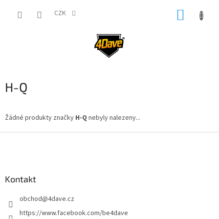
Přejít
NÁKUP
na
CZK
obsah
KOŠÍK
H-Q
Žádné produkty značky
H-Q
nebyly nalezeny...
Z
á
p
a
Kontakt
t
í
obchod
@
4dave.cz
https://www.facebook.com/be4dave