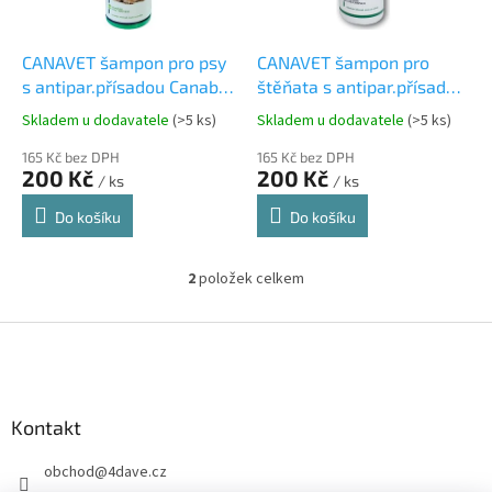
r
u
o
k
d
t
CANAVET šampon pro psy
CANAVET šampon pro
u
ů
s antipar.přísadou Canabis
štěňata s antipar.přísadou
k
CC 250ml
Canabis 250 ml
Skladem u dodavatele
(>5 ks)
Skladem u dodavatele
(>5 ks)
t
ů
165 Kč bez DPH
165 Kč bez DPH
200 Kč
200 Kč
/ ks
/ ks
Do košíku
Do košíku
2
položek celkem
O
v
l
Z
á
á
d
p
a
a
c
Kontakt
t
í
í
p
obchod
@
4dave.cz
r