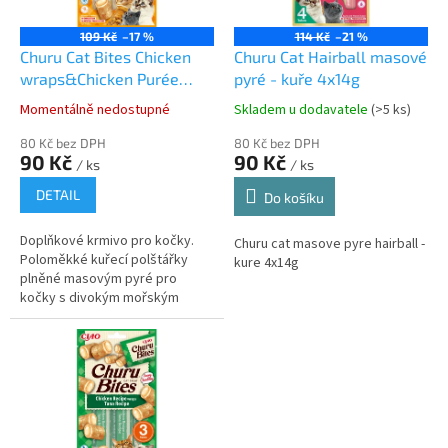
r
u
o
k
109 Kč
–17 %
114 Kč
–21 %
d
t
Churu Cat Bites Chicken
Churu Cat Hairball masové
u
ů
wraps&Chicken Purée
pyré - kuře 4x14g
k
3x10g
Momentálně nedostupné
Skladem u dodavatele
(>5 ks)
t
ů
80 Kč bez DPH
80 Kč bez DPH
90 Kč
90 Kč
/ ks
/ ks
DETAIL
Do košíku
Doplňkové krmivo pro kočky.
Churu cat masove pyre hairball -
Poloměkké kuřecí polštářky
kure 4x14g
plněné masovým pyré pro
kočky s divokým mořským
tuňákem a lososem. Šťavnaté,
měkké a extra lahodné masové
pamlsky bez...