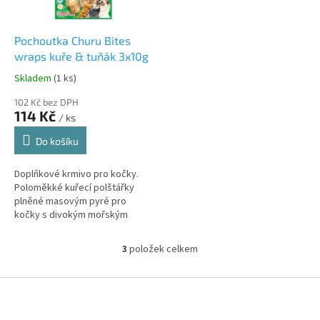
Pochoutka Churu Bites
wraps kuře & tuňák 3x10g
Skladem
(1 ks)
102 Kč bez DPH
114 Kč
/ ks
Do košíku
Doplňkové krmivo pro kočky.
Poloměkké kuřecí polštářky
plněné masovým pyré pro
kočky s divokým mořským
tuňákem. Šťavnaté, měkké a
extra lahodné masové pamlsky
3
položek celkem
O
bez obilovin.
v
l
Z
á
á
d
p