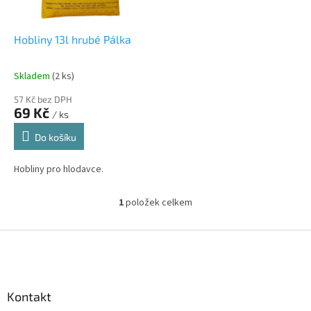
r
u
o
k
d
t
Hobliny 13l hrubé Pálka
u
ů
k
Skladem
(2 ks)
t
ů
57 Kč bez DPH
69 Kč
/ ks
Do košíku
Hobliny pro hlodavce.
1
položek celkem
O
v
l
Z
á
á
d
p
a
a
c
Kontakt
t
í