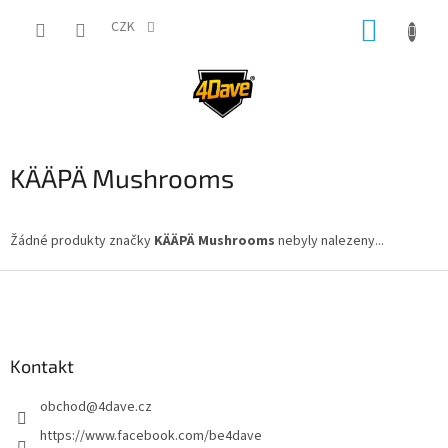
Přejít
NÁKUP
na
CZK
obsah
KOŠÍK
KÄÄPÄ Mushrooms
Žádné produkty značky
KÄÄPÄ Mushrooms
nebyly nalezeny...
Z
á
p
a
Kontakt
t
í
obchod
@
4dave.cz
https://www.facebook.com/be4dave