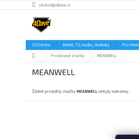
Přejít
obchod@4dave.cz
na
obsah
ZOOextra
Mobil, TV, Audio, Hodinky
Pro mim
Domů
Prodávané značky
MEANWELL
MEANWELL
Žádné produkty značky
MEANWELL
nebyly nalezeny...
Z
á
p
a
t
í