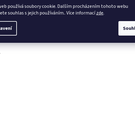
web používá soubory cookie. Dalším procházením tohoto webu
obchod
@
4dave.cz
jete souhlas s jejich používáním.. Více informací
zde
.
https://www.facebook.co
m/be4dave
avení
Souh
4DAVE.cz
.