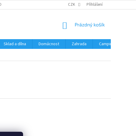
OBNÍCH ÚDAJŮ
CZK
Přihlášení
NÁKUPNÍ
Prázdný košík
KOŠÍK
Sklad a dílna
Domácnost
Zahrada
Camping
Hrač