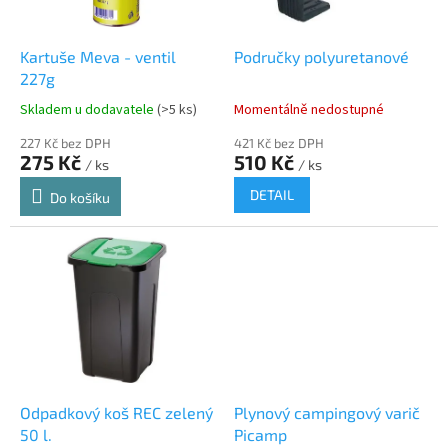
r
u
o
k
d
t
Kartuše Meva - ventil
Područky polyuretanové
u
ů
227g
k
Skladem u dodavatele
(>5 ks)
Momentálně nedostupné
t
ů
227 Kč bez DPH
421 Kč bez DPH
275 Kč
510 Kč
/ ks
/ ks
DETAIL
Do košíku
Odpadkový koš REC zelený
Plynový campingový varič
50 l.
Picamp