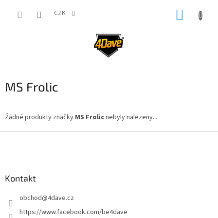
Přejít
NÁKUP
na
CZK
obsah
KOŠÍK
MS Frolic
Žádné produkty značky
MS Frolic
nebyly nalezeny...
Z
á
p
a
Kontakt
t
í
obchod
@
4dave.cz
https://www.facebook.com/be4dave