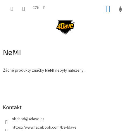
Přejít
NÁKUP
na
CZK
obsah
KOŠÍK
NeMI
Žádné produkty značky
NeMI
nebyly nalezeny...
Z
á
p
a
Kontakt
t
í
obchod
@
4dave.cz
https://www.facebook.com/be4dave