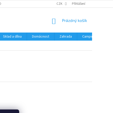
OBNÍCH ÚDAJŮ
CZK
Přihlášení
NÁKUPNÍ
Prázdný košík
KOŠÍK
Sklad a dílna
Domácnost
Zahrada
Camping
Hrač