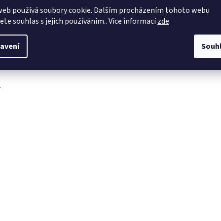
web používá soubory cookie. Dalším procházením tohoto webu
obchod
@
4dave.cz
jete souhlas s jejich používáním.. Více informací
zde
.
https://www.facebook.co
m/be4dave
avení
Souh
4DAVE.cz
.