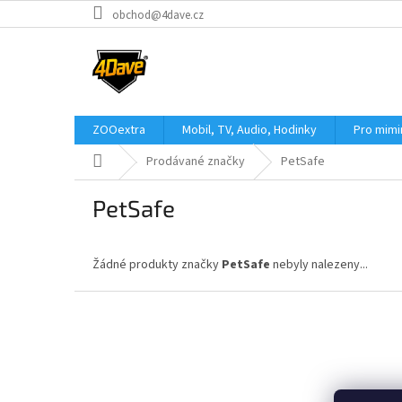
Přejít
obchod@4dave.cz
na
obsah
ZOOextra
Mobil, TV, Audio, Hodinky
Pro mim
Domů
Prodávané značky
PetSafe
PetSafe
Žádné produkty značky
PetSafe
nebyly nalezeny...
Z
á
p
a
t
í