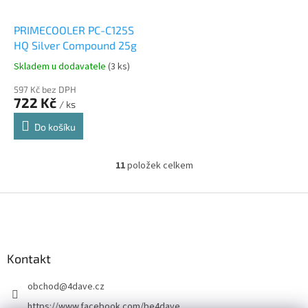
PRIMECOOLER PC-C125S
HQ Silver Compound 25g
Skladem u dodavatele
(3 ks)
597 Kč bez DPH
722 Kč
/ ks
Do košíku
11
položek celkem
O
v
l
Z
á
á
d
p
a
a
c
Kontakt
t
í
í
p
obchod
@
4dave.cz
r
v
https://www.facebook.com/be4dave