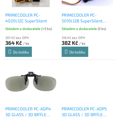
r
u
o
k
d
t
PRIMECOOLER PC-
PRIMECOOLER PC-
u
ů
4020L12C SuperSilent
5010L12B SuperSilent
k
LongLife
Skladem u dodavatele
(>5 ks)
Skladem u dodavatele
(5 ks)
t
ů
301 Kč bez DPH
316 Kč bez DPH
364 Kč
382 Kč
/ ks
/ ks
Do košíku
Do košíku
PRIMECOOLER PC-ADP4
PRIMECOOLER PC-ADP5
3D GLASS / 3D BRÝLE
3D GLASS / 3D BRÝLE