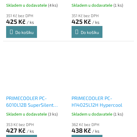
(polarizacni cirkularni pro
(polarizacni cirkulární -
Skladem u dodavatele
(4 ks)
Skladem u dodavatele
(1 ks)
dioptricke bryle)
kovove)
351 Kč bez DPH
351 Kč bez DPH
425 Kč
425 Kč
/ ks
/ ks
Do košíku
Do košíku
PRIMECOOLER PC-
PRIMECOOLER PC-
6010L12B SuperSilent
H14025L12H Hypercool
LongLife
Skladem u dodavatele
(3 ks)
Skladem u dodavatele
(1 ks)
353 Kč bez DPH
362 Kč bez DPH
427 Kč
438 Kč
/ ks
/ ks