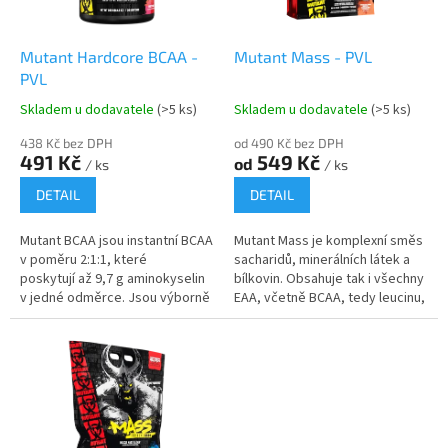
r
u
o
k
d
t
Mutant Hardcore BCAA -
Mutant Mass - PVL
u
ů
PVL
k
Skladem u dodavatele
(>5 ks)
Skladem u dodavatele
(>5 ks)
t
ů
438 Kč bez DPH
od 490 Kč bez DPH
491 Kč
549 Kč
od
/ ks
/ ks
DETAIL
DETAIL
Mutant BCAA jsou instantní BCAA
Mutant Mass je komplexní směs
v poměru 2:1:1, které
sacharidů, minerálních látek a
poskytují až 9,7 g aminokyselin
bílkovin. Obsahuje tak i všechny
v jedné odměrce. Jsou výborně
EAA, včetně BCAA, tedy leucinu,
rozpustné a obsahují přídavek
valinu a isoleucinu. Nabízí
mikronizovaného Amino
efektivní způsob, jak...
Support...