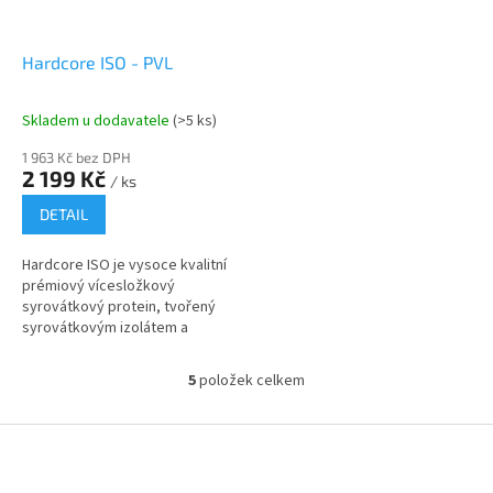
Hardcore ISO - PVL
Skladem u dodavatele
(>5 ks)
1 963 Kč bez DPH
2 199 Kč
/ ks
DETAIL
Hardcore ISO je vysoce kvalitní
prémiový vícesložkový
syrovátkový protein, tvořený
syrovátkovým izolátem a
hydrolyzátem. Pyšní se
vysokým obsahem bílkovin,
5
položek celkem
O
které podporují růst...
v
l
Z
á
á
d
p