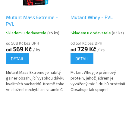
Mutant Mass Extreme -
Mutant Whey - PVL
PVL
Skladem u dodavatele
(>5 ks)
Skladem u dodavatele
(>5 ks)
od 508 Kč bez DPH
od 651 Kč bez DPH
569 Kč
729 Kč
od
od
/ ks
/ ks
DETAIL
DETAIL
Mutant Mass Extreme je nabitý
Mutant Whey je prémiový
gainer obsahující vysokou dávku
protein, jehož jádrem je
kvalitních sacharidů. Kromě toho
vyvážený mix 3 druhů proteinů.
ve složení nechybí ani vitamín C
Obsahuje tak spojení
a vybrané minerální látky. Jedna
syrovátkového proteinového
dávka má 1070...
koncentrátu, izolátu a
hydrolyzátu. Má vysoký...