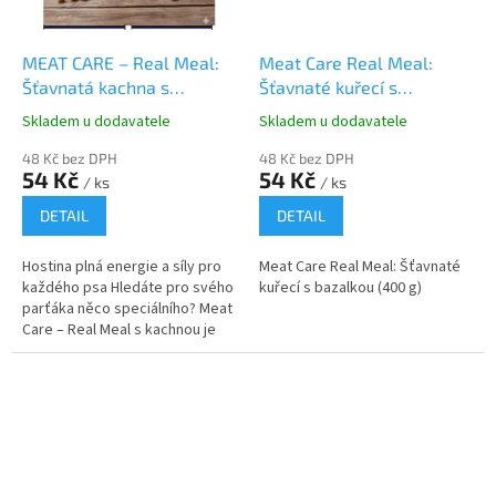
MEAT CARE – Real Meal:
Meat Care Real Meal:
Šťavnatá kachna s
Šťavnaté kuřecí s
kolagenem (400g)
bazalkou (400 g)
Skladem u dodavatele
Skladem u dodavatele
48 Kč bez DPH
48 Kč bez DPH
54 Kč
54 Kč
/ ks
/ ks
DETAIL
DETAIL
Hostina plná energie a síly pro
Meat Care Real Meal: Šťavnaté
každého psa Hledáte pro svého
kuřecí s bazalkou (400 g)
parťáka něco speciálního? Meat
Care – Real Meal s kachnou je
synonymem pro prvotřídní psí
jídelníček. Kachní maso...