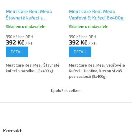
Meat Care Real Meal:
Meat Care Real Meal:
Šťavnaté kuřecí s
Vepřové & Kuřecí 8x400g
bazalkou (8x400 g)
Skladem u dodavatele
Skladem u dodavatele
350 Kč bez DPH
350 Kč bez DPH
392 Kč
392 Kč
/ ks
/ ks
DETAIL
DETAIL
Meat Care Real Meal: Šťavnaté
Meat Care Real Meal: Vepřové &
kuřecí s bazalkou (8x400 g)
Kuřecí – Hostina, kterou si váš
pes zaslouží (8x400g)
8
položek celkem
O
v
l
Z
á
á
d
p
a
a
c
Kontakt
t