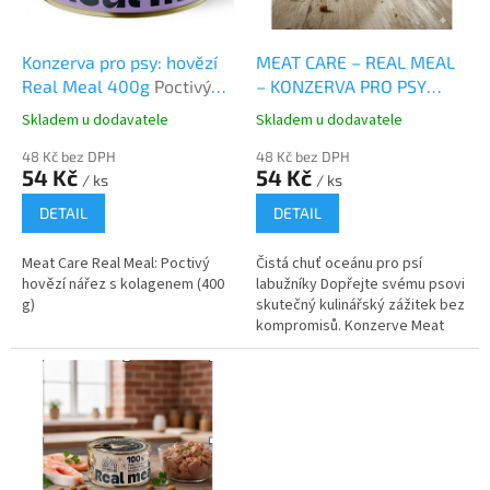
r
u
o
k
d
t
Konzerva pro psy: hovězí
MEAT CARE – REAL MEAL
u
ů
Real Meal 400g
Poctivý
– KONZERVA PRO PSY
k
hovězí nářez s kolagenem
RYBA 400G
Skladem u dodavatele
Skladem u dodavatele
t
(400 g)
ů
48 Kč bez DPH
48 Kč bez DPH
54 Kč
54 Kč
/ ks
/ ks
DETAIL
DETAIL
Meat Care Real Meal: Poctivý
Čistá chuť oceánu pro psí
hovězí nářez s kolagenem (400
labužníky Dopřejte svému psovi
g)
skutečný kulinářský zážitek bez
kompromisů. Konzerve Meat
Care – Real Meal není jen
obyčejné krmivo, je to poctivá...