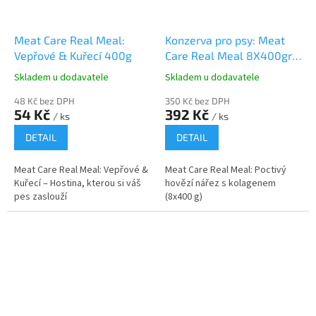
Meat Care Real Meal:
Konzerva pro psy: Meat
Vepřové & Kuřecí 400g
Care Real Meal 8X400gr
Poctivý hovězí nářez s
Skladem u dodavatele
Skladem u dodavatele
kolagenem (400 g)
48 Kč bez DPH
350 Kč bez DPH
54 Kč
392 Kč
/ ks
/ ks
DETAIL
DETAIL
Meat Care Real Meal: Vepřové &
Meat Care Real Meal: Poctivý
Kuřecí – Hostina, kterou si váš
hovězí nářez s kolagenem
pes zaslouží
(8x400 g)