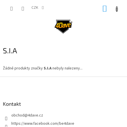
Přejít
NÁKUP
na
CZK
obsah
KOŠÍK
S.I.A
Žádné produkty značky
S.I.A
nebyly nalezeny...
Z
á
p
a
Kontakt
t
í
obchod
@
4dave.cz
https://www.facebook.com/be4dave