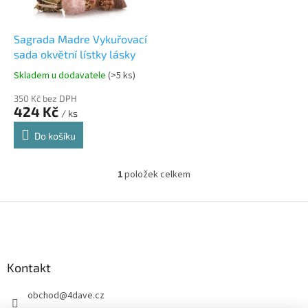
r
u
o
k
d
t
Sagrada Madre Vykuřovací
u
ů
sada okvětní lístky lásky
k
Skladem u dodavatele
(>5 ks)
t
ů
350 Kč bez DPH
424 Kč
/ ks
Do košíku
1
položek celkem
O
v
l
Z
á
á
d
p
a
a
c
Kontakt
t
í
í
p
obchod
@
4dave.cz
r